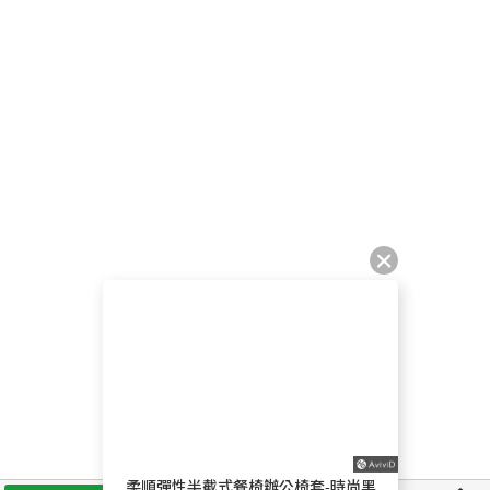
柔順彈性半截式餐椅辦公椅套-時尚黑