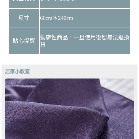
尺寸
60cm＊240cm
親膚性商品，一旦使用後恕無法退換
貼心提醒
貨
居家小教室