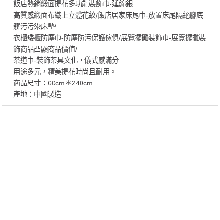
飯店熱銷緞面提花多功能裝飾巾-延綿銀
高質感緞面布織上立體花紋/飯店居家床尾巾-放置床尾隔絕腳底
髒污污染床墊/
衣櫃矮櫃防塵巾-防塵防污保護傢俱/展覽擺攤裝飾巾-展覽擺攤裝
飾商品凸顯商品價值/
茶道巾-裝飾茶具文化，儀式感滿分
用途多元，精美提花時尚且耐用。
商品尺寸：60cm＊240cm
產地：中國製造