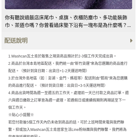
你有聽說過飯店床尾巾、桌旗、衣櫃防塵巾、多功能裝飾
巾、茶道巾嗎？你曾看過床墊下沿有一塊布是為什麼嗎？...
配送說明
1.Washcan瓦士肯於販售之現貨商品預計於2-3個工作天完成出貨。
2.商品於台灣本島地區配送，我們統一由"新竹貨運"來為您選購的商品進行
配送。（預計到貨日期：出貨日+1-2天運送時間）
3.於台灣外島地區（如：澎湖、金門、媽祖等）配送則由"郵局"來為您選購
的商品進行配送。（預計到貨日期：出貨日+3-5天運送時間）
4.商品出貨時間為週一至週五的工作天，處理前一天已付款之商品訂單。週
六與週日繳款之訂單皆為週一處理，若遇假日或連續假期則再順延至下一
個工作天。
※貼心小提醒※
若您付款後5個工作天內仍未收到商品的話，可於上班時間來電與我們聯
繫，抑或加入Washcan瓦士肯居家生活Line粉絲團與我們聯繫，我們將為