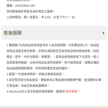
您查詢延遲的原因。
專線：(049)2656-496
目前暫無國外買家及海外寄送之服務。
上班時間為：週一至週五，早上08：30至下午17：30
售後服務
1.鑑賞期7天內商品若有瑕疵等非人為因素問題，可免費退貨1次，商品退
貨時必須是全新的狀態，亦即必須回復至您收到商品時的原始狀態（包括
贈品、配件、內外包裝袋、條碼等），如商品使用痕跡或下水清洗，經人
為因素使用破損、沾有非商品本身的味道等，恕不接受退貨，請務必確認
商品無誤再開始使用，否則將影響您退貨的權利。
2.超過"
7
"天退換貨時效，即無法更換貨退貨。
3.若您堅持部分商品退貨，導致原本訂單金額未達優惠門檻，皆須重新計算
訂單金額，並由您負擔差額費用。
4.Washcan瓦士肯沒有提供換貨服務，僅提供"
退貨服務
"。