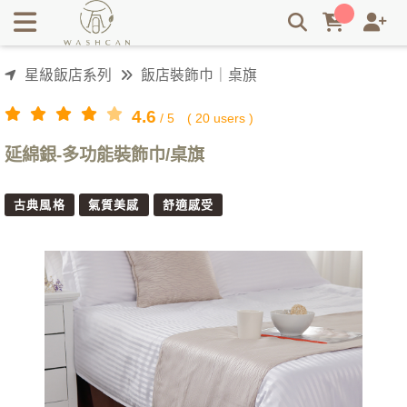
Washcan瓦士肯-可防塵防污保護傢俱床墊，也可凸顯商品價值
增添文化氣息與儀式感-多功能裝飾巾/延綿銀 | Washcan瓦士肯
星級飯店系列
飯店裝飾巾｜桌旗
4.6
/
5
(
20
users )
延綿銀-多功能裝飾巾/桌旗
古典風格
氣質美感
舒適感受