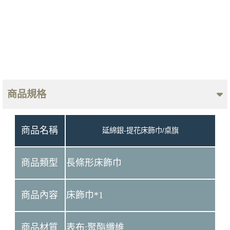
商品規格
商品名稱
延綿銀-提花床飾巾/桌旗
商品類型
長條形床飾巾
商品內容
床飾巾*1
商品材質
表布:聚酯纖維