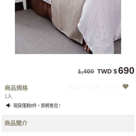
690
1,400
TWD $
2020072402
B002
商品規格
1入
現貨僅剩
件，即將售完 !
8
商品簡介