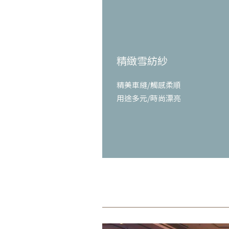
精緻雪紡紗
精美車縫/觸感柔順
用途多元/時尚漂亮