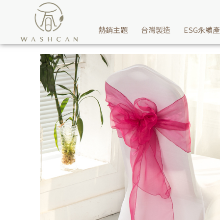
婚禮派對用浪漫雪紡紗飄逸帶-玫瑰紅，讓你的喜宴再增添點浪漫的氣息
熱銷主題
台灣製造
ESG永續