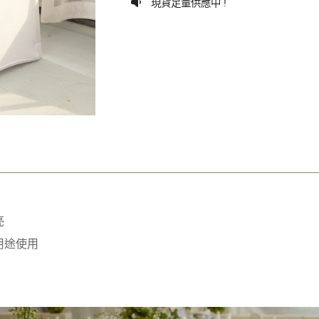
現貨足量供應中 !
亮
用途使用