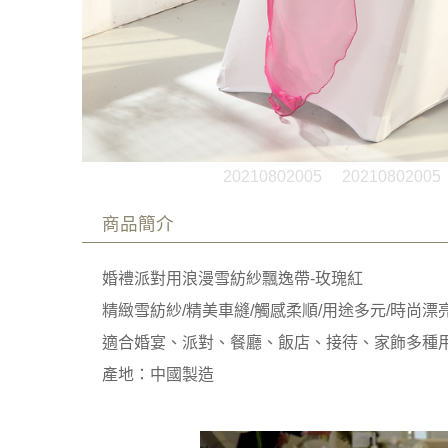
20210802005
20210802005
商品簡介
婚禮派對用浪漫雪紡紗飄逸帶-玫瑰紅
精緻雪紡紗/精美車縫/觸感柔順/用途多元/時尚漂
適合婚宴、派對、餐廳、飯店、接待、家飾多種
產地：中國製造