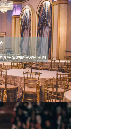
會
婚宴多增添點浪漫的氛圍