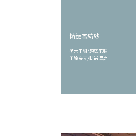
精緻雪紡紗
精美車縫/觸感柔順
用途多元/時尚漂亮