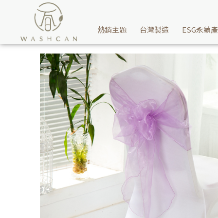
婚禮派對用浪漫雪紡紗飄逸帶-跳耀紫，讓你的喜宴再增添點浪漫的氣息
熱銷主題
台灣製造
ESG永續