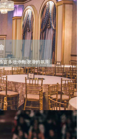
會
婚宴多增添點浪漫的氛圍