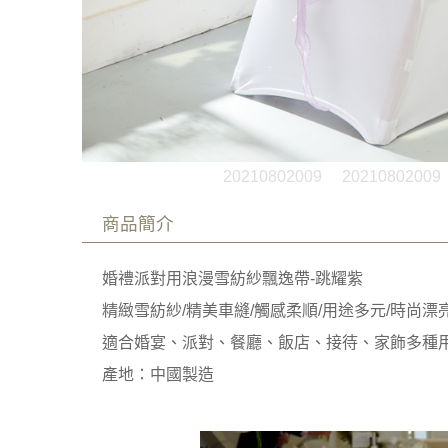
20210802009
20210802009
商品簡介
婚禮派對用浪漫雪紡紗飄逸帶-跳耀紫
精緻雪紡紗/精美車縫/觸感柔順/用途多元/時尚漂
適合婚宴、派對、餐廳、飯店、接待、家飾多種
產地：中國製造