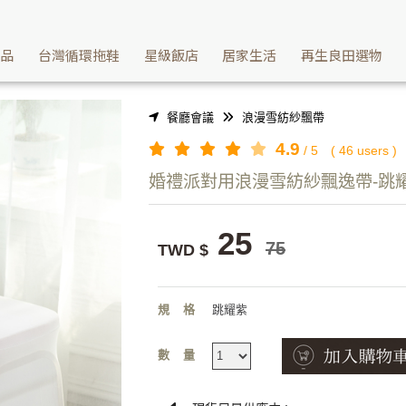
 | Washcan瓦士肯
產品
台灣循環拖鞋
星級飯店
居家生活
再生良田選物
餐廳會議
浪漫雪紡紗飄帶
4.9
/
5
(
46
users )
婚禮派對用浪漫雪紡紗飄逸帶-跳
25
75
TWD $
規格
跳耀紫
數量