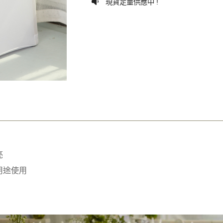
現貨足量供應中 !
亮
用途使用