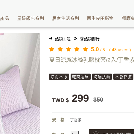
枕頭套 | Washcan瓦士肯
續產品
星級飯店系列
居家生活系列
再生良田選物
餐廳
熱銷主題
🏆熱銷排行
5.0
/
5
(
48
users )
夏日涼感冰絲乳膠枕套/2入/丁香
涼而不冰
乾爽透氣
防蟎抗菌
不會黏膩
299
350
TWD $
規格
丁香紫