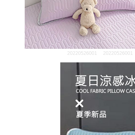
20220526001
20220526001