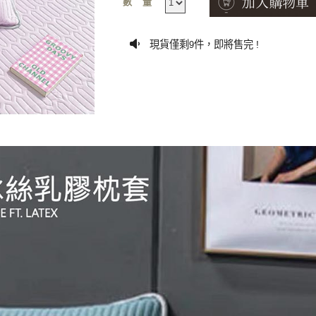
數量
現貨僅剩
件，即將售完 !
9