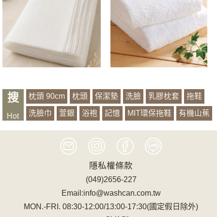
搜
枕頭 90cm
枕頭
保潔墊
洗臉
乳膠枕套
拖鞋
洗臉巾
萱銀
浴袍
記憶
MIT環保拖鞋
有機山蕉
Hot
隱私權條款
(049)2656-227
Email:info@washcan.com.tw
MON.-FRI. 08:30-12:00/13:00-17:30(國定假日除外)