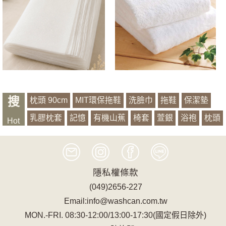
搜
枕頭 90cm
MIT環保拖鞋
洗臉巾
拖鞋
保潔墊
乳膠枕套
記憶
有機山蕉
椅套
萱銀
浴袍
枕頭
Hot
隱私權條款
(049)2656-227
Email:info@washcan.com.tw
MON.-FRI. 08:30-12:00/13:00-17:30(國定假日除外)