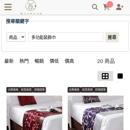
【多功能裝飾巾】搜尋結果 | Washcan瓦士肯
搜尋關鍵字
搜尋
20 商品
最新
熱門
暢銷
價低
價高
古典風格
氣質美感
舒適感受
古典風格
氣質美感
舒適感受