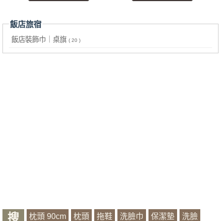
飯店旅宿
飯店裝飾巾｜桌旗
( 20 )
搜
枕頭 90cm
枕頭
拖鞋
洗臉巾
保潔墊
洗臉