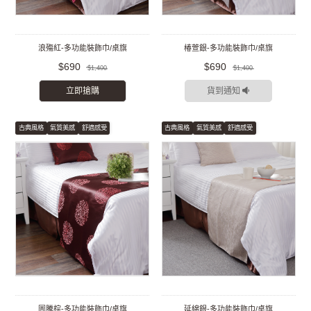
浪殤紅-多功能裝飾巾/桌旗
椿萱銀-多功能裝飾巾/桌旗
$690
$690
$1,400
$1,400
立即搶購
貨到通知
古典風格
氣質美感
舒適感受
古典風格
氣質美感
舒適感受
圖騰棕-多功能裝飾巾/桌旗
延綿銀-多功能裝飾巾/桌旗