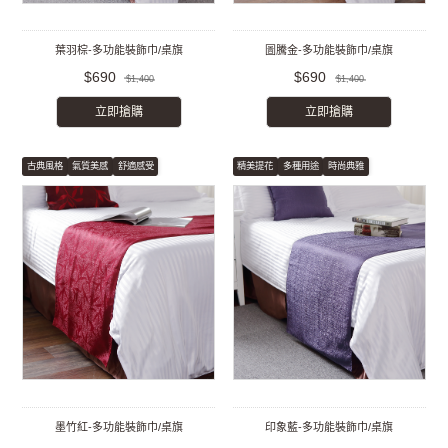
葉羽棕-多功能裝飾巾/桌旗
圖騰金-多功能裝飾巾/桌旗
$690
$690
$1,400
$1,400
立即搶購
立即搶購
古典風格
氣質美感
舒適感受
精美提花
多種用途
時尚典雅
墨竹紅-多功能裝飾巾/桌旗
印象藍-多功能裝飾巾/桌旗