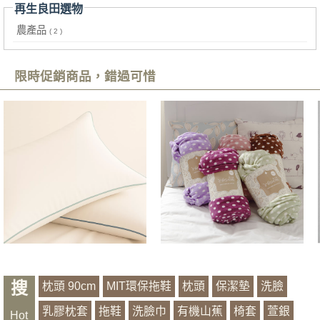
再生良田選物
農產品
( 2 )
限時促銷商品，錯過可惜
搜
枕頭 90cm
MIT環保拖鞋
枕頭
保潔墊
洗臉
乳膠枕套
拖鞋
洗臉巾
有機山蕉
椅套
萱銀
Hot