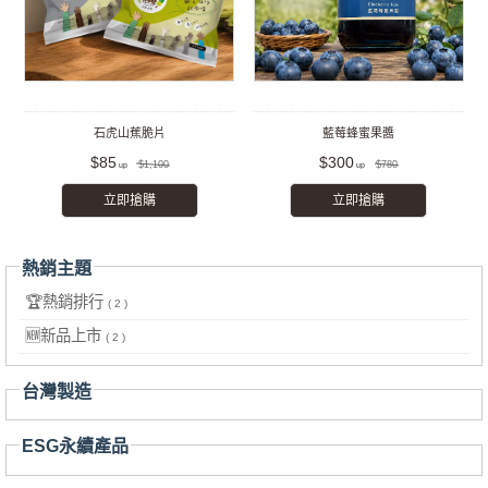
石虎山蕉脆片
藍莓蜂蜜果醬
$85
$300
$1,100
$780
立即搶購
立即搶購
熱銷主題
🏆熱銷排行
( 2 )
🆕新品上市
( 2 )
台灣製造
ESG永續產品