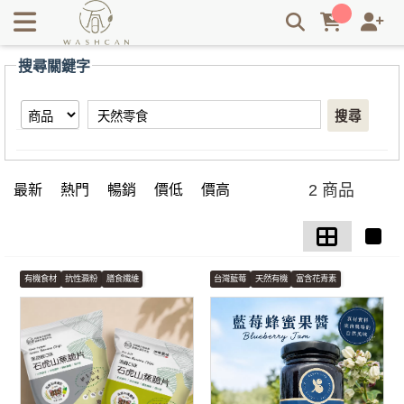
【天然零食】搜尋結果 | Washcan瓦士肯
搜尋關鍵字
搜尋
2 商品
最新
熱門
暢銷
價低
價高
有機食材
抗性澱粉
膳食纖維
台灣藍莓
天然有機
富含花青素