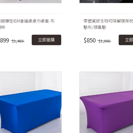
柔順彈性IBM會議桌桌巾桌套-布
零塑減碳生物可降解環保枕
朗棕
墊布/頭靠墊
899
$850
立即搶購
立
$1,480
$1,000