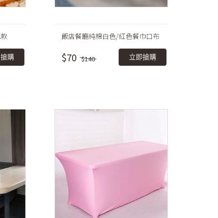
色款
飯店餐廳純棉白色/紅色餐巾口布
$70
即搶購
立即搶購
$140