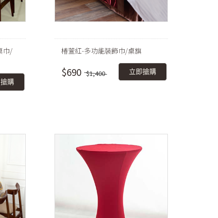
桌巾/
椿萱紅-多功能裝飾巾/桌旗
$690
立即搶購
$1,400
即搶購