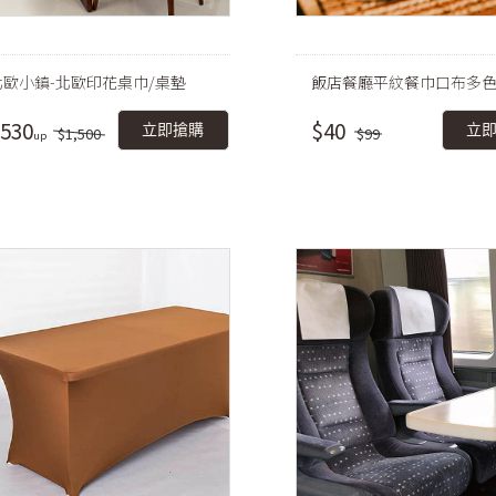
北歐小鎮-北歐印花桌巾/桌墊
飯店餐廳平紋餐巾口布多
530
$40
立即搶購
立
$1,500
$99