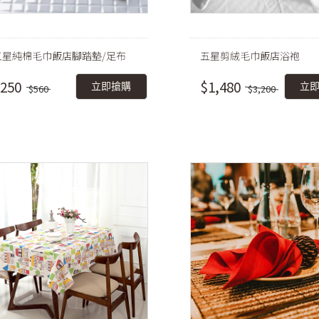
五星純棉毛巾飯店腳踏墊/足布
五星剪絨毛巾飯店浴袍
250
$1,480
立即搶購
立
$560
$3,200