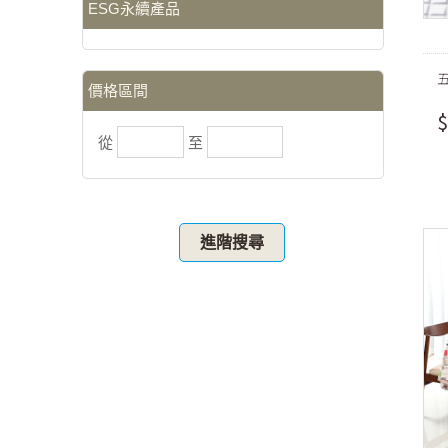
ESG永續產品
價格區間
$
從
至
進階搜尋