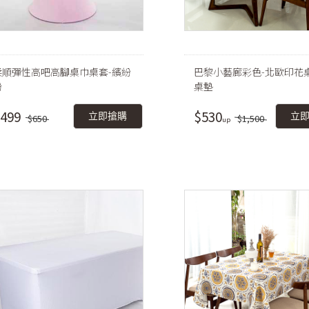
柔順彈性高吧高腳桌巾桌套-繽紛
巴黎小藝廊彩色-北歐印花
粉
桌墊
499
$530
立即搶購
立
$650
$1,500