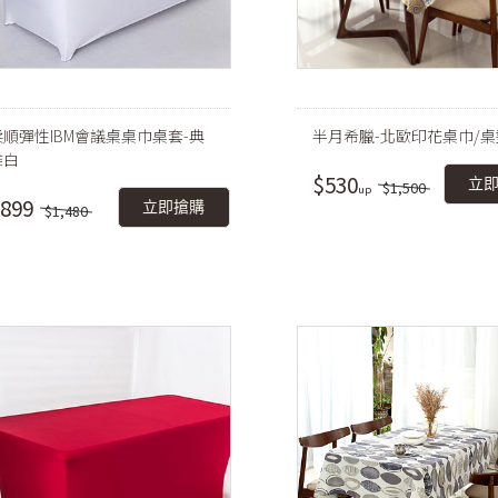
柔順彈性IBM會議桌桌巾桌套-典
半月希臘-北歐印花桌巾/桌
雅白
$530
立
$1,500
899
立即搶購
$1,480