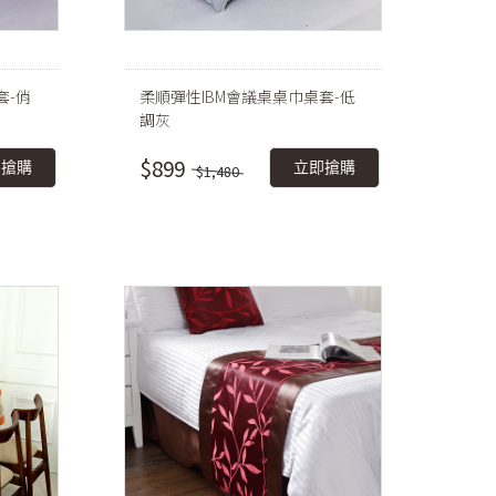
套-俏
柔順彈性IBM會議桌桌巾桌套-低
調灰
$899
即搶購
立即搶購
$1,480