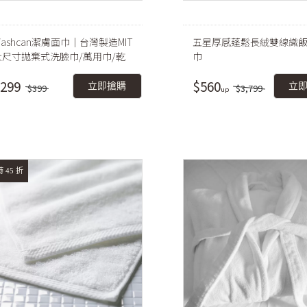
ashcan潔膚面巾｜台灣製造MIT
五星厚感蓬鬆長絨雙線織
大尺寸拋棄式洗臉巾/萬用巾/乾
巾
濕兩用
299
$560
立即搶購
立
$399
$3,799
 45 折