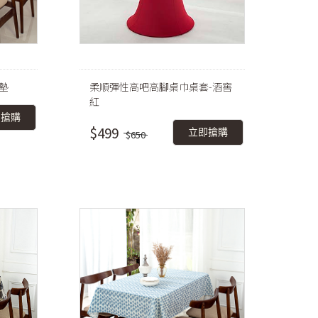
墊
柔順彈性高吧高腳桌巾桌套-酒窖
紅
即搶購
$499
立即搶購
$650