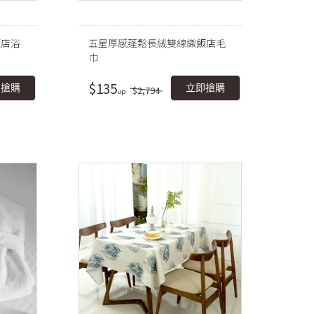
飯店浴
五星厚感蓬鬆長絨雙線織飯店毛
巾
$135
即搶購
立即搶購
$2,794