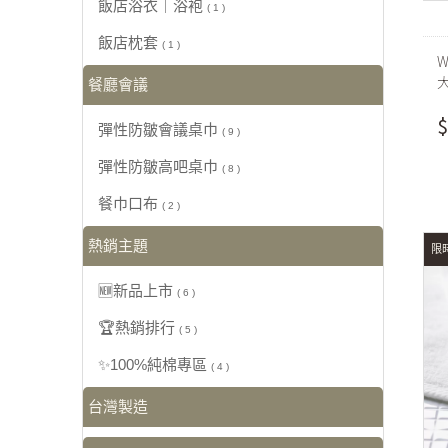
飯店浴衣｜浴袍
( 1 )
飯店枕套
( 1 )
W
餐廳會議
$
彈性防皺會議桌巾
( 9 )
彈性防皺高吧桌巾
( 8 )
餐巾口布
( 2 )
熱銷主題
限時
🆕新品上市
( 6 )
🏆熱銷排行
( 5 )
✨100%純棉專區
( 4 )
台灣製造