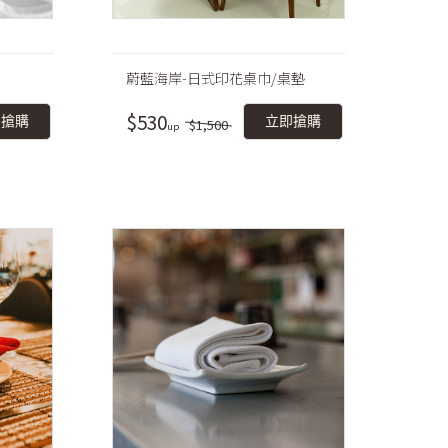
蔚藍海岸-日式印花桌巾/桌墊
$530
即搶購
立即搶購
$1,500