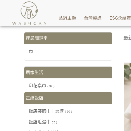
【巾】搜尋結果 | Washcan瓦士肯
熱銷主題
台灣製造
ESG永續
最
搜尋關鍵字
巾
居家生活
印花桌巾
( 32 )
星級飯店
飯店裝飾巾｜桌旗
( 20 )
飯店毛浴巾
( 5 )