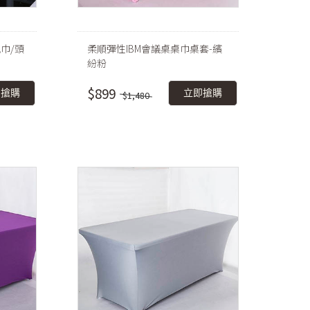
巾/頭
柔順彈性IBM會議桌桌巾桌套-繽
紛粉
$899
即搶購
立即搶購
$1,480