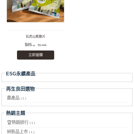
石虎山蕉脆片
$85
$1,100
立即搶購
ESG永續產品
再生良田選物
農產品
( 1 )
熱銷主題
🏆熱銷排行
( 1 )
🆕新品上市
( 1 )