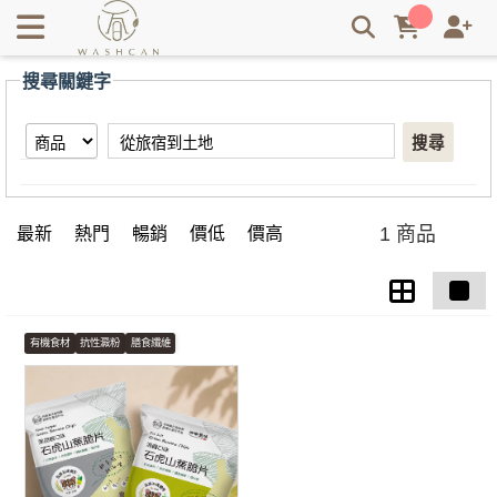
【從旅宿到土地】搜尋結果 | Washcan瓦士肯
搜尋關鍵字
搜尋
1 商品
最新
熱門
暢銷
價低
價高
有機食材
抗性澱粉
膳食纖維