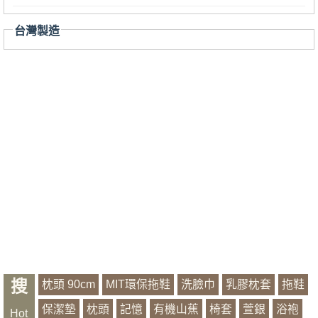
台灣製造
搜
枕頭 90cm
MIT環保拖鞋
洗臉巾
乳膠枕套
拖鞋
保潔墊
枕頭
記憶
有機山蕉
椅套
萱銀
浴袍
Hot