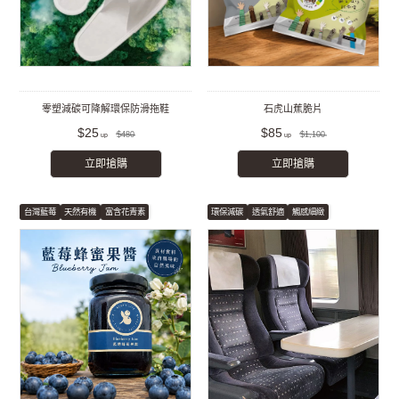
零塑減碳可降解環保防滑拖鞋
石虎山蕉脆片
$25
$85
$480
$1,100
立即搶購
立即搶購
台灣藍莓
天然有機
富含花青素
環保減碳
透氣舒適
觸感細緻