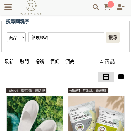
【循環經濟】搜尋結果 | Washcan瓦士肯
搜尋關鍵字
搜尋
4 商品
最新
熱門
暢銷
價低
價高
環保減碳
透氣舒適
觸感細緻
有機食材
抗性澱粉
膳食纖維