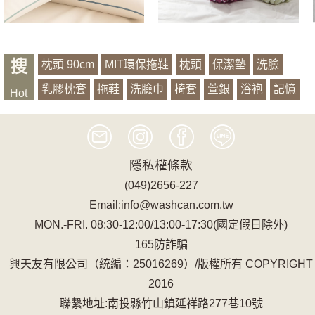
搜
枕頭 90cm
MIT環保拖鞋
枕頭
保潔墊
洗臉
乳膠枕套
拖鞋
洗臉巾
椅套
萱銀
浴袍
記憶
Hot
有機山蕉
隱私權條款
(049)2656-227
Email:info@washcan.com.tw
MON.-FRI. 08:30-12:00/13:00-17:30(國定假日除外)
165防詐騙
興天友有限公司（統編：25016269）/版權所有 COPYRIGHT
2016
聯繫地址:南投縣竹山鎮延祥路277巷10號