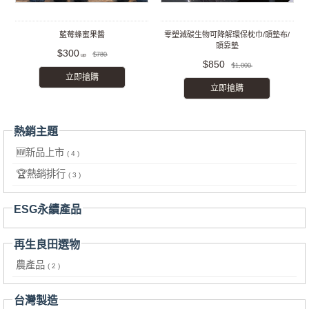
藍莓蜂蜜果醬
零塑減碳生物可降解環保枕巾/頭墊布/
頭靠墊
$300
$780
$850
$1,000
立即搶購
立即搶購
熱銷主題
🆕新品上市
( 4 )
🏆熱銷排行
( 3 )
ESG永續產品
再生良田選物
農產品
( 2 )
台灣製造