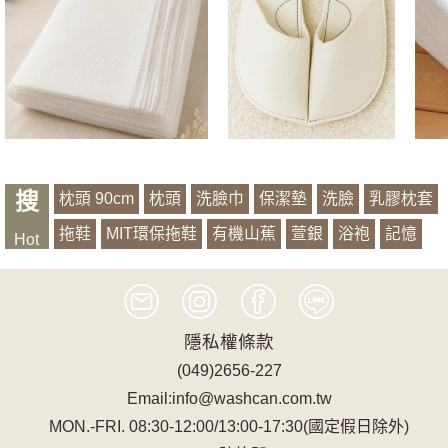
搜
枕頭 90cm
枕頭
洗臉巾
保潔墊
洗臉
乳膠枕套
拖鞋
MIT環保拖鞋
有機山蕉
萱銀
浴袍
記憶
Hot
隱私權條款
(049)2656-227
Email:info@washcan.com.tw
MON.-FRI. 08:30-12:00/13:00-17:30(國定假日除外)