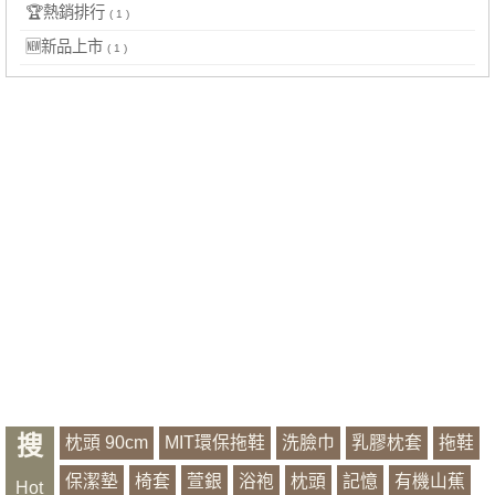
🏆熱銷排行
( 1 )
🆕新品上市
( 1 )
搜
枕頭 90cm
MIT環保拖鞋
洗臉巾
乳膠枕套
拖鞋
保潔墊
椅套
萱銀
浴袍
枕頭
記憶
有機山蕉
Hot