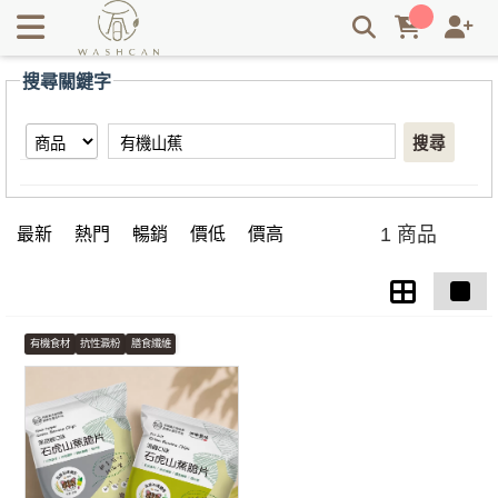
【有機山蕉】搜尋結果 | Washcan瓦士肯
搜尋關鍵字
搜尋
1 商品
最新
熱門
暢銷
價低
價高
有機食材
抗性澱粉
膳食纖維