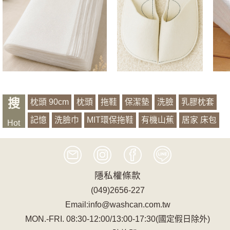
搜
枕頭 90cm
枕頭
拖鞋
保潔墊
洗臉
乳膠枕套
記憶
洗臉巾
MIT環保拖鞋
有機山蕉
居家 床包
Hot
抱枕套
萱銀
浴袍
隱私權條款
(049)2656-227
Email:info@washcan.com.tw
MON.-FRI. 08:30-12:00/13:00-17:30(國定假日除外)