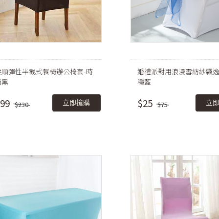
柔順彈性半截式餐椅辦公椅套-時
婚禮派對用浪漫雪紡紗飄逸
尚黑
穩藍
99
$25
立即搶購
立
$230
$75