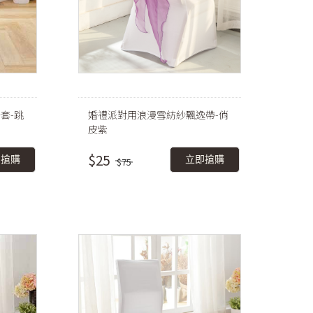
套-跳
婚禮派對用浪漫雪紡紗飄逸帶-俏
皮紫
$25
即搶購
立即搶購
$75