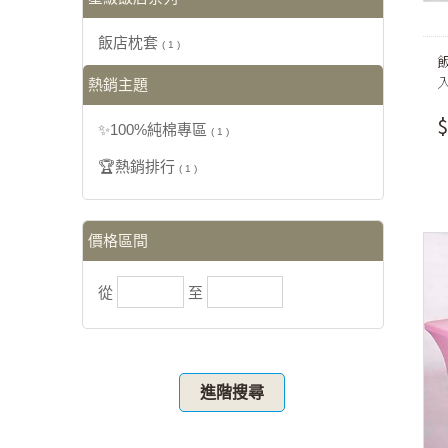
飯店枕套
( 1 )
飯
熱銷主題
$
✨100%純棉專區
( 1 )
🏆熱銷排行
( 1 )
價格區間
從
至
進階搜尋