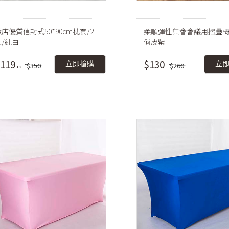
店優質信封式50*90cm枕套/2
柔順彈性集會會議用摺疊椅
入/純白
俏皮紫
119
$130
立即搶購
立
$350
$260