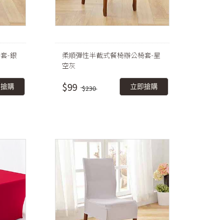
套-銀
柔順彈性半截式餐椅辦公椅套-星
空灰
$99
即搶購
立即搶購
$230