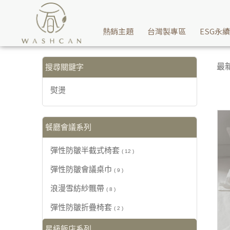
【熨燙】搜尋結果 | Washcan瓦士肯
熱銷主題
台灣製專區
ESG永
最
搜尋關鍵字
熨燙
餐廳會議系列
彈性防皺半截式椅套
( 12 )
彈性防皺會議桌巾
( 9 )
浪漫雪紡紗飄帶
( 8 )
彈性防皺折疊椅套
( 2 )
星級飯店系列