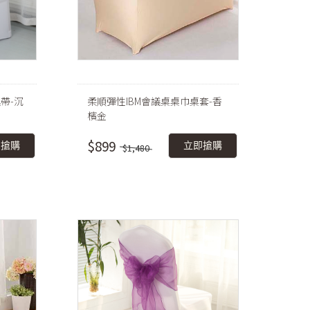
帶-沉
柔順彈性IBM會議桌桌巾桌套-香
檳金
$899
即搶購
立即搶購
$1,480