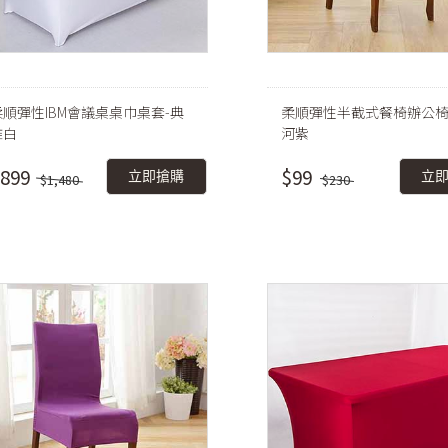
柔順彈性IBM會議桌桌巾桌套-典
柔順彈性半截式餐椅辦公椅
雅白
河紫
899
$99
立即搶購
立
$1,480
$230