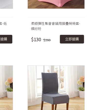
套-低
柔順彈性集會會議用摺疊椅椅套-
繽紛粉
$130
即搶購
立即搶購
$260