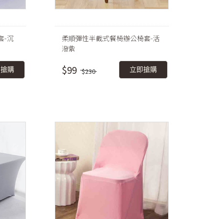
套-沉
柔順彈性半截式餐椅辦公椅套-活
潑紫
$99
即搶購
立即搶購
$230