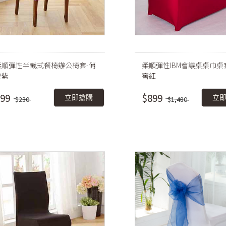
柔順彈性半截式餐椅辦公椅套-俏
柔順彈性IBM會議桌桌巾桌
皮紫
窖紅
99
$899
立即搶購
立
$230
$1,480