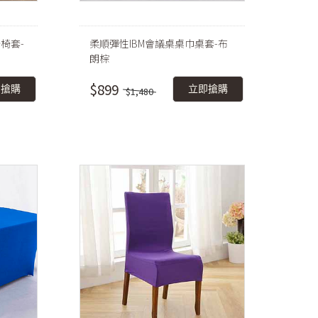
椅套-
柔順彈性IBM會議桌桌巾桌套-布
朗棕
$899
即搶購
立即搶購
$1,480