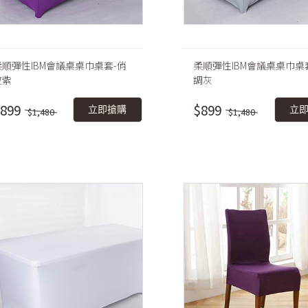
柔順彈性IBM會議桌桌巾桌套-俏
柔順彈性IBM會議桌桌巾桌
皮紫
調灰
899
$899
立即搶購
立
$1,480
$1,480