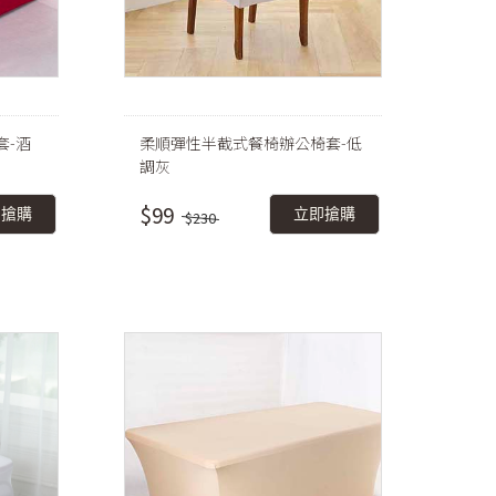
套-酒
柔順彈性半截式餐椅辦公椅套-低
調灰
$99
即搶購
立即搶購
$230