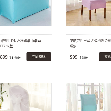
柔順彈性IBM會議桌桌巾桌套-
柔順彈性半截式餐椅辦公椅
IFFANY藍
躍紫
899
$99
立即搶購
立
$1,480
$230