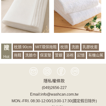
搜
枕頭 90cm
MIT環保拖鞋
枕頭
洗臉
乳膠枕套
拖鞋
洗臉巾
保潔墊
萱銀
浴袍
記憶
有機山蕉
Hot
椅套
隱私權條款
(049)2656-227
Email:info@washcan.com.tw
MON.-FRI. 08:30-12:00/13:00-17:30(國定假日除外)