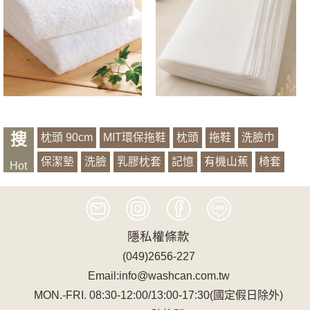
搜
枕頭 90cm
MIT環保拖鞋
枕頭
拖鞋
洗臉巾
保潔墊
洗臉
乳膠枕套
記憶
有機山蕉
椅套
Hot
萱銀
浴袍
隱私權條款
(049)2656-227
Email:info@washcan.com.tw
MON.-FRI. 08:30-12:00/13:00-17:30(國定假日除外)