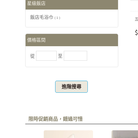
星級飯店
飯店毛浴巾
( 1 )
$
價格區間
從
至
進階搜尋
限時促銷商品，錯過可惜