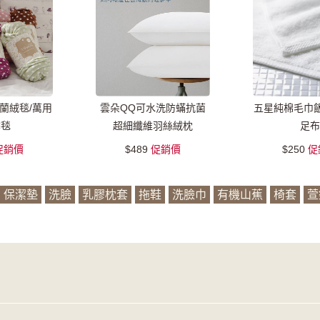
蘭絨毯/萬用
雲朵QQ可水洗防蟎抗菌
五星純棉毛巾飯
季毯
超細纖維羽絲絨枕
足布
促銷價
$489
促銷價
$250
促
保潔墊
洗臉
乳膠枕套
拖鞋
洗臉巾
有機山蕉
椅套
萱