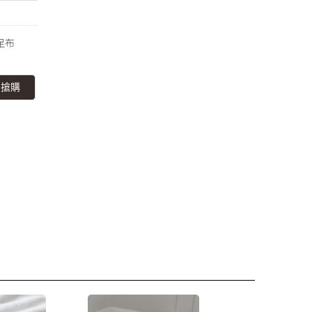
足布
即搶購