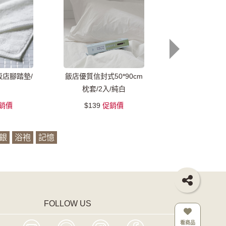
店腳踏墊/
飯店優質信封式50*90cm
飯店優質平口式
枕套/2入/純白
入/1cm
銷價
$139
促銷價
$119
促
銀
浴袍
記憶
FOLLOW US
看商品