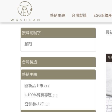
【腳踏】搜尋結果 | Washcan瓦士肯
熱銷主題
台灣製造
ESG永續
最
搜尋關鍵字
腳踏
限時
台灣製造
熱銷主題
🆕新品上市
( 1 )
✨100%純棉專區
( 1 )
🏆熱銷排行
( 1 )