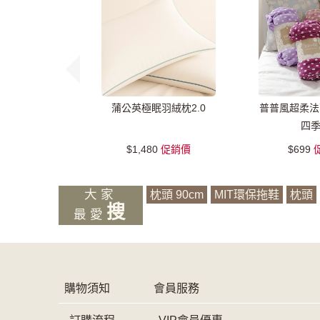
蒲公英極眠羽絨枕2.0
普普風超柔法
四
$1,480
促銷價
$699
大家
枕頭 90cm
MIT環保拖鞋
枕頭
搜
最愛
購物須知
會員服務