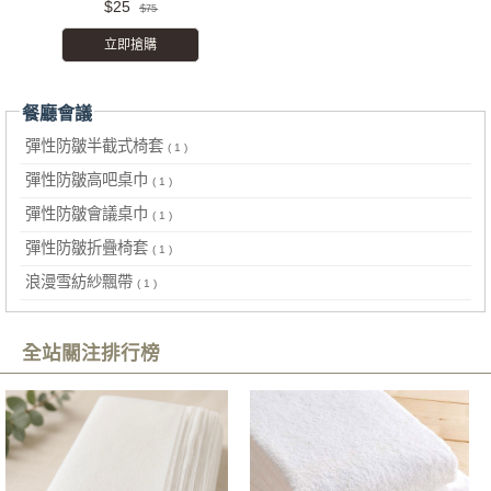
$25
$75
立即搶購
餐廳會議
彈性防皺半截式椅套
( 1 )
彈性防皺高吧桌巾
( 1 )
彈性防皺會議桌巾
( 1 )
彈性防皺折疊椅套
( 1 )
浪漫雪紡紗飄帶
( 1 )
全站關注排行榜