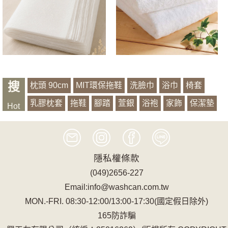
搜
枕頭 90cm
MIT環保拖鞋
洗臉巾
浴巾
椅套
乳膠枕套
拖鞋
腳踏
萱銀
浴袍
家飾
保潔墊
Hot
抗蟎
枕頭
彈性桌巾
有機山蕉
記憶
隱私權條款
(049)2656-227
Email:info@washcan.com.tw
MON.-FRI. 08:30-12:00/13:00-17:30(國定假日除外)
165防詐騙