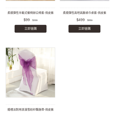
柔順彈性半截式餐椅辦公椅套-俏皮紫
柔順彈性高吧高腳桌巾桌套-俏皮紫
$99
$499
$230
$650
立即搶購
立即搶購
婚禮派對用浪漫雪紡紗飄逸帶-俏皮紫