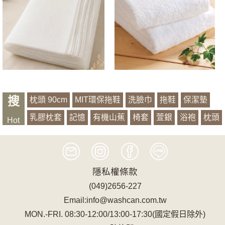
搜
枕頭 90cm
MIT環保拖鞋
洗臉巾
拖鞋
保潔墊
乳膠枕套
記憶
有機山蕉
椅套
萱銀
浴袍
枕頭
Hot
隱私權條款
(049)2656-227
Email:info@washcan.com.tw
MON.-FRI. 08:30-12:00/13:00-17:30(國定假日除外)