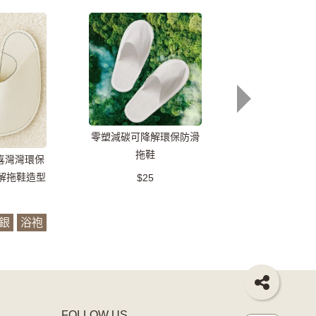
零塑減碳可降解環保防滑
蛋白霜五星極眠
拖鞋
人/雙人/加大
喜灣灣環保
解拖鞋造型
$25
$399
銀
浴袍
FOLLOW US