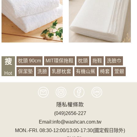
搜
枕頭 90cm
MIT環保拖鞋
枕頭
拖鞋
洗臉巾
保潔墊
洗臉
乳膠枕套
有機山蕉
椅套
萱銀
Hot
浴袍
記憶
隱私權條款
(049)2656-227
Email:info@washcan.com.tw
MON.-FRI. 08:30-12:00/13:00-17:30(國定假日除外)