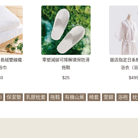
鬆長絨雙線織
零塑減碳可降解環保防滑
飯店指定日系
浴巾
拖鞋
浴衣（浴
60
$25
$49
巾
保潔墊
乳膠枕套
拖鞋
有機山蕉
椅套
萱銀
浴袍
枕