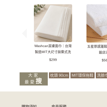
Washcan潔膚面巾｜台灣
五星厚感蓬
製造MIT大尺寸拋棄式洗
飯店
臉巾/萬用巾/乾濕兩用
$299
$5
大家
枕頭 90cm
MIT環保拖鞋
洗臉
搜
最愛
購物須知
會員服務