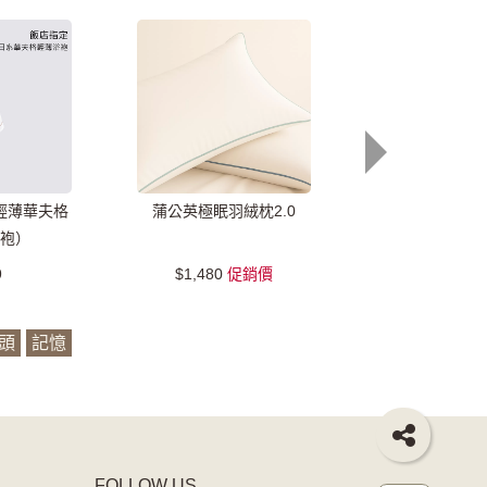
輕薄華夫格
蒲公英極眠羽絨枕2.0
雲朵QQ可水洗
袍）
超細纖維羽
9
$1,480
促銷價
$489
促
頭
記憶
FOLLOW US