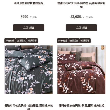
冰絲涼感乳膠枕套睡墊組
優雅印花60支天絲-簡約生活/兩用被床包
組
$990
$3,680
$1,280
$8,560
立即搶購
立即搶購
絲滑親膚
吸濕透氣
低調輕奢
絲滑親膚
吸濕透氣
低調輕奢
優雅印花60支天絲-桂馥蘭香/兩用被床包
優雅印花60支天絲-秋思/兩用被床包組
組