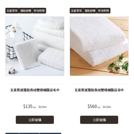
五星享受
蓬鬆舒適
耐洗耐用
五星享受
蓬鬆舒適
耐洗耐用
五星厚感蓬鬆長絨雙線織飯店毛巾
五星厚感蓬鬆長絨雙線織飯店浴巾
$135
$560
$2,794
$3,799
立即搶購
立即搶購