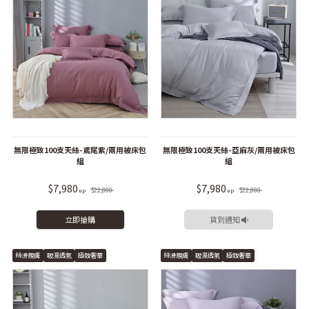
無限極致100支天絲-鳶尾紫/兩用被床包
無限極致100支天絲-亞麻灰/兩用被床包
組
組
$7,980
$7,980
$22,880
$22,880
立即搶購
貨到通知
絲滑親膚
吸濕透氣
極致奢華
絲滑親膚
吸濕透氣
極致奢華