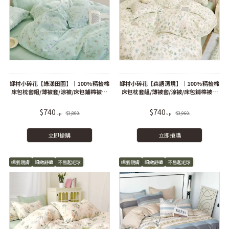
鄉村小碎花【綠漾田園】｜100%精梳棉
鄉村小碎花【森語清境】｜100%精梳棉
床包枕套組/薄被套/涼被/床包鋪棉被套
床包枕套組/薄被套/涼被/床包鋪棉被套
組
組
$740
$740
$3,800
$3,960
立即搶購
立即搶購
透氣親膚
細緻舒適
不易起毛球
透氣親膚
細緻舒適
不易起毛球