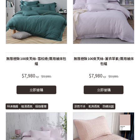
無限極致100支天絲-雪松綠/兩用被床包
無限極致100支天絲-薰衣草紫/兩用被床
組
包組
$7,980
$7,980
$22,880
$22,880
立即搶購
立即搶購
絲滑親膚
吸濕透氣
極致奢華
涼而不冰
乾爽透氣
防蟎抗菌