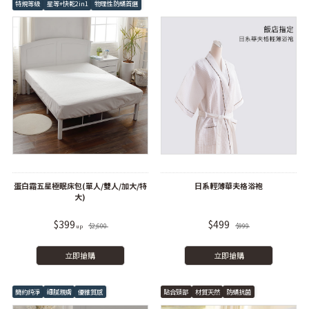
特規等級
星等+快乾2in1
物理性防蟎首選
蛋白霜五星極眠床包(單人/雙人/加大/特
日系輕薄華夫格浴袍
大)
$399
$499
$2,600
$999
立即搶購
立即搶購
簡約純淨
細膩親膚
優雅質感
貼合頸部
材質天然
防蟎抗菌