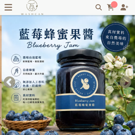
Washcan 瓦士肯｜台灣永續飯店織品品牌・循環經濟與零廢棄
紡織系統