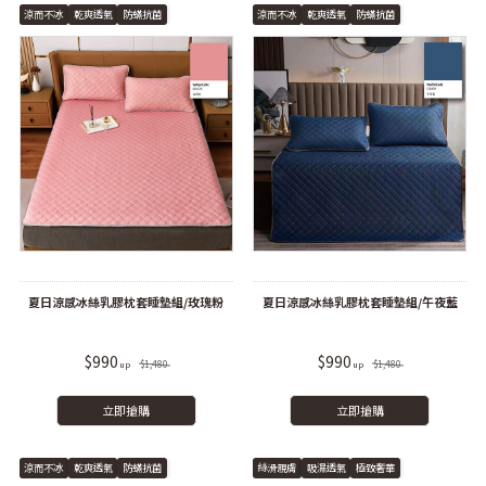
涼而不冰
乾爽透氣
防蟎抗菌
涼而不冰
乾爽透氣
防蟎抗菌
夏日涼感冰絲乳膠枕套睡墊組/玫瑰粉
夏日涼感冰絲乳膠枕套睡墊組/午夜藍
$990
$990
$1,480
$1,480
立即搶購
立即搶購
涼而不冰
乾爽透氣
防蟎抗菌
絲滑親膚
吸濕透氣
極致奢華