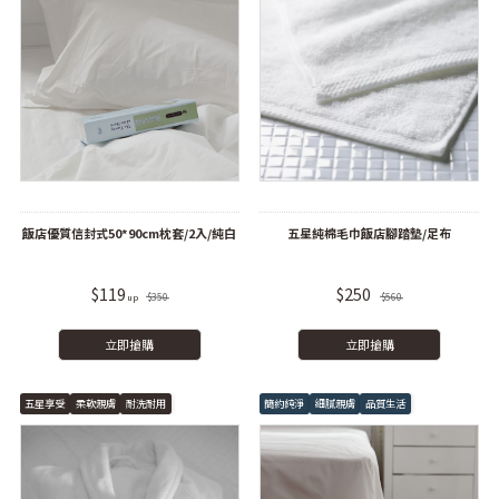
飯店優質信封式50*90cm枕套/2入/純白
五星純棉毛巾飯店腳踏墊/足布
$119
$250
$350
$560
立即搶購
立即搶購
五星享受
柔軟親膚
耐洗耐用
簡約純淨
細膩親膚
品質生活