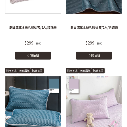
夏日涼感冰絲乳膠枕套/2入/珍珠粉
夏日涼感冰絲乳膠枕套/2入/青瓷綠
$299
$299
$350
$350
立即搶購
立即搶購
涼而不冰
乾爽透氣
防蟎抗菌
涼而不冰
乾爽透氣
防蟎抗菌