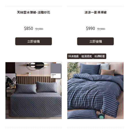
天絲雲冰薄被-淡雅印花
涼涼一夏凍凍被
$850
$990
$1,680
$1,980
立即搶購
立即搶購
絲滑親膚
吸濕透氣
低調輕奢