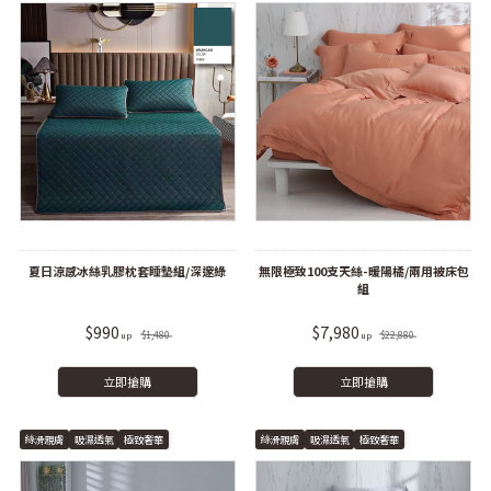
夏日涼感冰絲乳膠枕套睡墊組/深邃綠
無限極致100支天絲-暖陽橘/兩用被床包
組
$990
$7,980
$1,480
$22,880
立即搶購
立即搶購
絲滑親膚
吸濕透氣
極致奢華
絲滑親膚
吸濕透氣
極致奢華