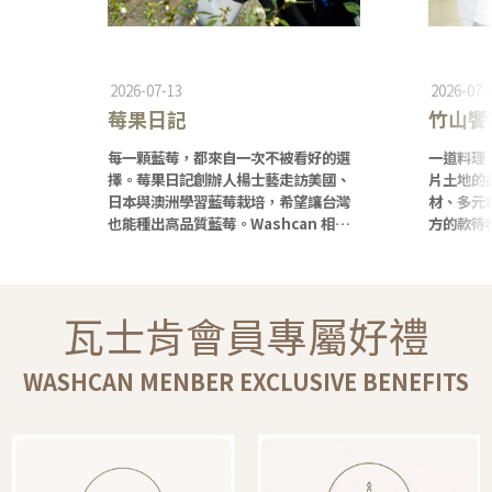
2026-07-13
2026-07-
莓果日記
竹山饗
每一顆藍莓，都來自一次不被看好的選
一道料理
擇。莓果日記創辦人楊士藝走訪美國、
片土地的
日本與澳洲學習藍莓栽培，希望讓台灣
材、多元
也能種出高品質藍莓。Washcan 相
方的款待精
信，真正值得支持的不只是好的農產
難忘的旅
品，更是那些願意挑戰未知、讓土地持
些讓旅客
續創造新可能的人。
一頓飯。
瓦士肯會員專屬好禮
WASHCAN MENBER EXCLUSIVE BENEFITS