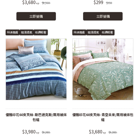
$3,680
$299
$8,560
$350
立即搶購
立即搶購
絲滑親膚
吸濕透氣
低調輕奢
絲滑親膚
吸濕透氣
低調輕奢
優雅印花60支天絲-斯巴達克斯/兩用被床
優雅印花60支天絲-青空未來/兩用被床包
包組
組
$3,980
$3,680
$9,380
$9,380