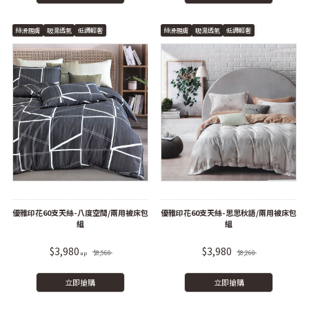
絲滑親膚
吸濕透氣
低調輕奢
絲滑親膚
吸濕透氣
低調輕奢
優雅印花60支天絲-八度空間/兩用被床包
優雅印花60支天絲-思思秋語/兩用被床包
組
組
$3,980
$3,980
$8,560
$8,260
立即搶購
立即搶購