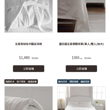
五星剪絨毛巾飯店浴袍
蛋白霜五星極眠床單(單人/雙人/加大)
$1,480
$365
$3,200
$2,100
立即搶購
立即搶購
親膚柔滑
排汗透氣
健康舒適
簡約純淨
細膩親膚
優雅質感