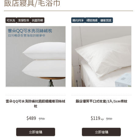
飯店寢具/毛浴巾
可水洗
支撐性佳
抗菌防蟎
簡約純淨
細膩親膚
優雅質感
雲朵QQ可水洗防蟎抗菌超細纖維羽絲絨
飯店優質平口式枕套/2入/1cm條紋
枕
$489
$119
$759
$350
立即搶購
立即搶購