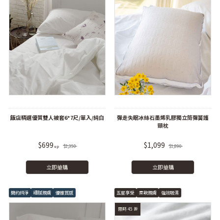
飯店精選優質雙人被套6*7尺/單入/純白
彈走失眠冰絲石墨烯乳膠獨立筒彈簧護
頸枕
$699
$1,099
$2,350
$1,890
立即搶購
立即搶購
簡約純淨
細膩親膚
優雅質感
五星享受
柔軟親膚
強效吸濕
限時 45 折