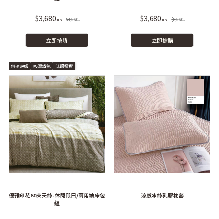
$3,680
$3,680
$8,560
$8,560
立即搶購
立即搶購
絲滑親膚
吸濕透氣
低調輕奢
優雅印花60支天絲-休閒假日/兩用被床包
涼感冰絲乳膠枕套
組