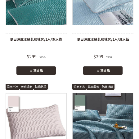
夏日涼感冰絲乳膠枕套/2入/湖水綠
夏日涼感冰絲乳膠枕套/2入/淺水藍
$299
$299
$350
$350
立即搶購
立即搶購
涼而不冰
乾爽透氣
防蟎抗菌
涼而不冰
乾爽透氣
防蟎抗菌