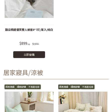
飯店精選優質雙人被套8*7尺/單入/純白
$899
$2,850
立即搶購
居家寢具/涼被
透氣親膚
細緻舒適
不易起毛球
透氣親膚
細緻舒適
不易起毛球