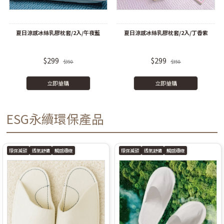
夏日涼感冰絲乳膠枕套/2入/午夜藍
夏日涼感冰絲乳膠枕套/2入/丁香紫
$299
$299
$350
$350
立即搶購
立即搶購
ESG永續環保產品
環保減碳
透氣舒適
觸感細緻
環保減碳
透氣舒適
觸感細緻