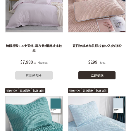
無限極致100支天絲-霧灰紫/兩用被床包
夏日涼感冰絲乳膠枕套/2入/玫瑰粉
組
$7,980
$299
$22,880
$350
貨到通知
立即搶購
涼而不冰
乾爽透氣
防蟎抗菌
涼而不冰
乾爽透氣
防蟎抗菌