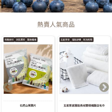
熱賣人氣商品
有機食材
抗性澱粉
膳食纖維
五星享受
蓬鬆舒適
耐洗耐用
石虎山蕉脆片
五星厚感蓬鬆長絨雙線織飯店毛巾