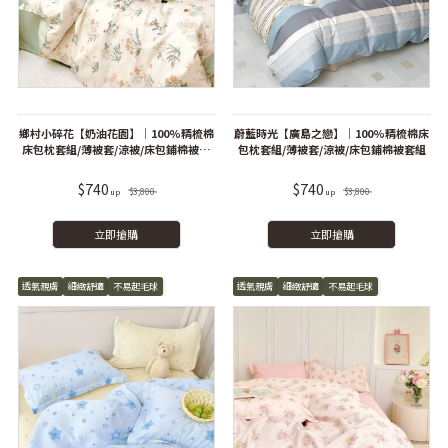
鄉村小碎花【奶油花園】｜100%精梳棉
蔚藍時光【廣島之戀】｜100%精梳棉床
床包枕套組/薄被套/涼被/床包鋪棉被套
包枕套組/薄被套/涼被/床包鋪棉被套組
組
$740
$740
$3,800
$3,800
立即搶購
立即搶購
透氣親膚
細緻舒適
不易起毛球
透氣親膚
細緻舒適
不易起毛球