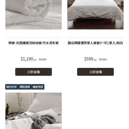
棉被-抗菌纖維羽絲絨被/可水洗冬被
飯店精選優質單人被套5*7尺/單入/純白
$1,190
$599
$4,280
$2,100
立即搶購
立即搶購
簡約純淨
細膩親膚
優雅質感