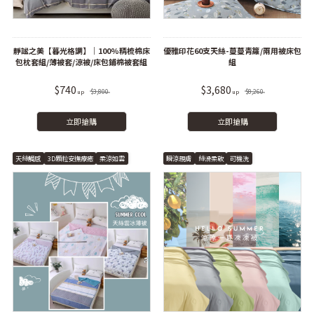
靜謐之美【暮光格調】｜100%精梳棉床
優雅印花60支天絲-蔓蔓青籮/兩用被床包
包枕套組/薄被套/涼被/床包鋪棉被套組
組
$740
$3,680
$3,800
$8,260
立即搶購
立即搶購
天絲觸感
3D顆粒安撫療癒
柔涼如雲
瞬涼親膚
絲滑柔軟
可機洗