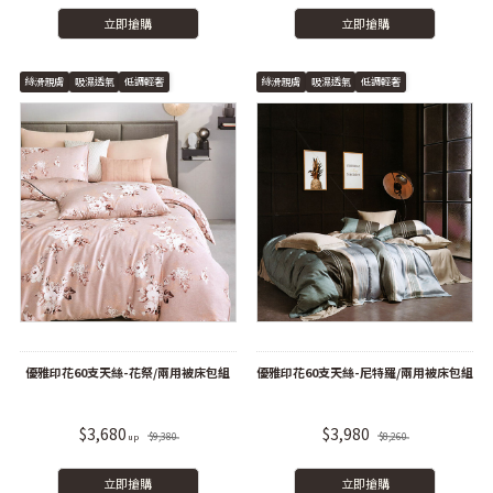
立即搶購
立即搶購
絲滑親膚
吸濕透氣
低調輕奢
絲滑親膚
吸濕透氣
低調輕奢
優雅印花60支天絲-花祭/兩用被床包組
優雅印花60支天絲-尼特羅/兩用被床包組
$3,680
$3,980
$9,380
$8,260
立即搶購
立即搶購