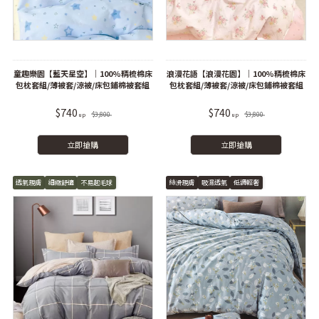
童趣樂園【藍天星空】｜100%精梳棉床
浪漫花語【浪漫花園】｜100%精梳棉床
包枕套組/薄被套/涼被/床包鋪棉被套組
包枕套組/薄被套/涼被/床包鋪棉被套組
$740
$740
$3,800
$3,800
立即搶購
立即搶購
透氣親膚
細緻舒適
不易起毛球
絲滑親膚
吸濕透氣
低調輕奢