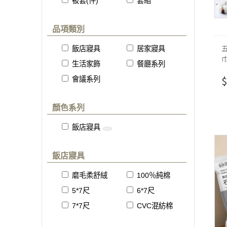
被套(件)
套組
品項類別
飯店寢具
居家寢具
生活家飾
餐廳系列
$
會議系列
顏色系列
飯店寢具
飯店寢具
磨毛柔舒絨
100％純棉
5*7尺
6*7尺
7*7尺
CVC混紡棉