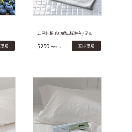
五星純棉毛巾飯店腳踏墊/足布
$250
即搶購
立即搶購
$560