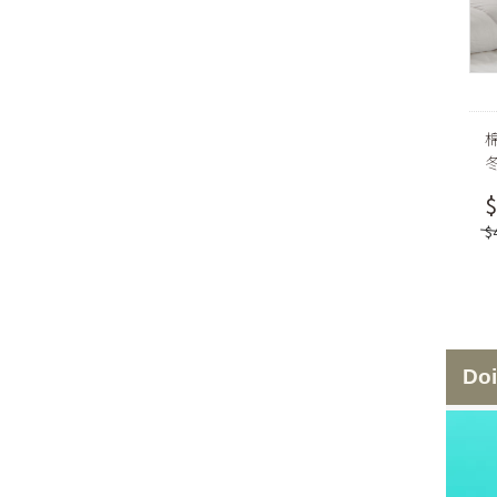
$
$
Do