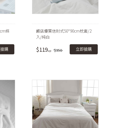
cm條
飯店優質信封式50*90cm枕套/2
入/純白
$119
即搶購
立即搶購
$350