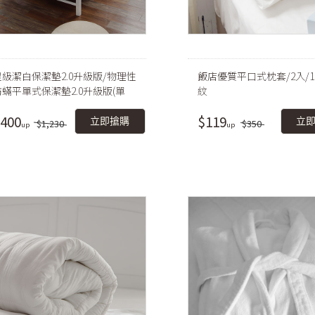
星級潔白保潔墊2.0升級版/物理性
飯店優質平口式枕套/2入/1
防蟎平單式保潔墊2.0升級版(單
紋
/雙人/加大/特大)
400
$119
立即搶購
立
$1,230
$350