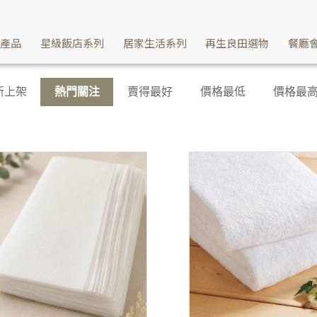
 Washcan瓦士肯
續產品
星級飯店系列
居家生活系列
再生良田選物
餐廳
新上架
熱門關注
賣得最好
價格最低
價格最