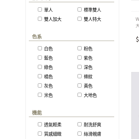
單人
標準雙人
W
雙人加大
雙人特大
色系
$
白色
粉色
藍色
紫色
綠色
深色
橘色
條紋
灰色
黃色
米色
大地色
機能
透氣輕柔
耐洗舒爽
質感細緻
絲滑親膚