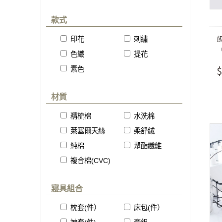
款式
印花
刺繡
色織
提花
$
素色
材質
精梳棉
水洗棉
萊塞爾天絲
柔舒絨
純棉
聚酯纖維
複合棉(CVC)
寢具組合
枕套(件）
床包(件）