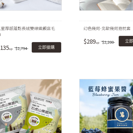
五星厚感蓬鬆長絨雙線織飯店毛
幻色幾何-北歐幾何抱枕套
巾
$289
立
$2,200
135
立即搶購
$2,794