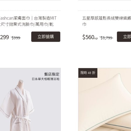
ashcan潔膚面巾｜台灣製造MIT
五星厚感蓬鬆長絨雙線織
大尺寸拋棄式洗臉巾/萬用巾/乾
巾
濕兩用
299
$560
立即搶購
立
$399
$3,799
限時 48 折