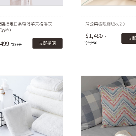
飯店指定日系輕薄華夫格浴衣
蒲公英極眠羽絨枕2.0
（浴袍）
$1,480
立
499
$3,250
立即搶購
$999