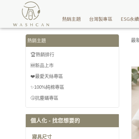
寢具家飾用品最熱門最夯熱銷商品推薦給您，讓您天天都像雙十一 |
熱銷主題
台灣製專區
ESG永
最
熱銷主題
🏆熱銷排行
🆕新品上市
❤️最愛天絲專區
✨100%純棉專區
🤧抗塵蟎專區
個人化 - 找您想要的
寢具尺寸