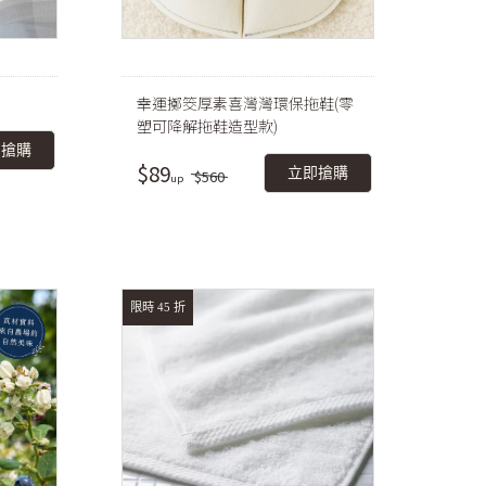
幸運擲筊厚素喜灣灣環保拖鞋(零
塑可降解拖鞋造型款)
即搶購
$89
立即搶購
$560
限時 45 折