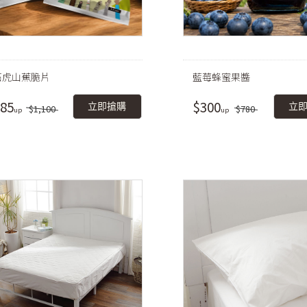
石虎山蕉脆片
藍莓蜂蜜果醬
85
$300
立即搶購
立
$1,100
$780