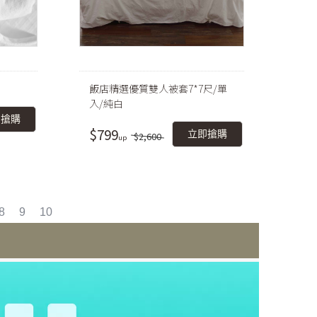
飯店精選優質雙人被套7*7尺/單
入/純白
即搶購
$799
立即搶購
$2,600
8
9
10