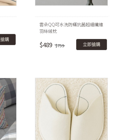
雲朵QQ可水洗防蟎抗菌超細纖維
羽絲絨枕
即搶購
$489
立即搶購
$759