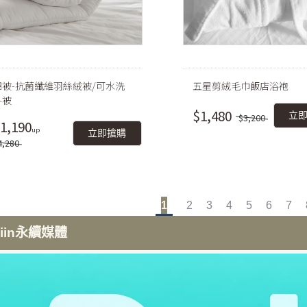
棉被-抗菌纖維羽絲絨被/可水洗
五星剪絨毛巾飯店浴袍
冬被
$1,480
立
$3,200
1,190
立即搶購
4,280
1
2
3
4
5
6
7
iiin永續媒體