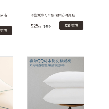
飯店浴
零塑減碳可降解環保防滑拖鞋
$25
立即搶購
$480
即搶購