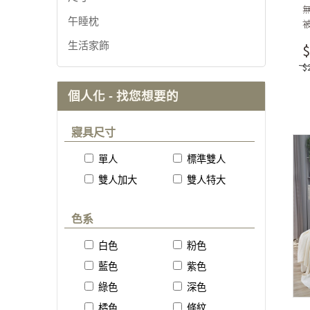
午睡枕
生活家飾
$
$
個人化 - 找您想要的
寢具尺寸
單人
標準雙人
雙人加大
雙人特大
色系
白色
粉色
藍色
紫色
綠色
深色
橘色
條紋