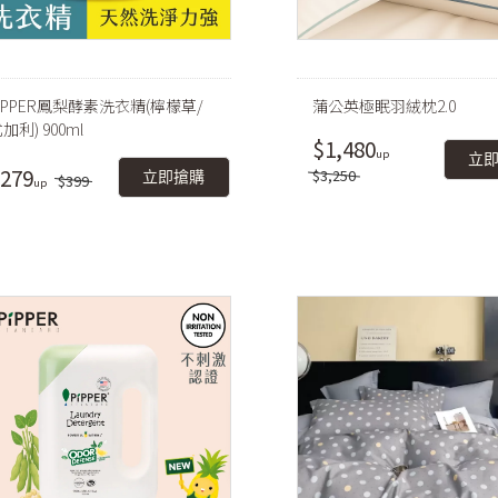
iPPER鳳梨酵素洗衣精(檸檬草/
蒲公英極眠羽絨枕2.0
加利) 900ml
$1,480
立
279
$3,250
立即搶購
$399