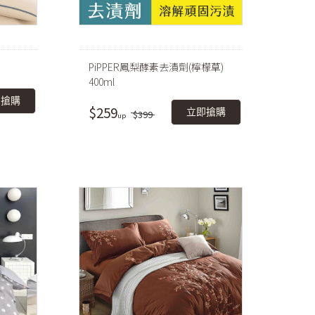
PiPPER鳳梨酵素去漬劑(檸檬草)
400ml
即搶購
$259
立即搶購
$399