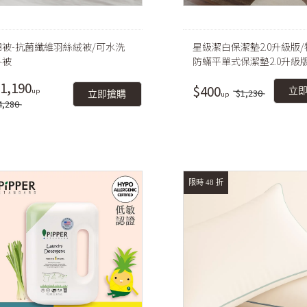
棉被-抗菌纖維羽絲絨被/可水洗
星級潔白保潔墊2.0升級版
冬被
防蟎平單式保潔墊2.0升級版
人/雙人/加大/特大)
1,190
$400
立
$1,230
立即搶購
4,280
限時 48 折