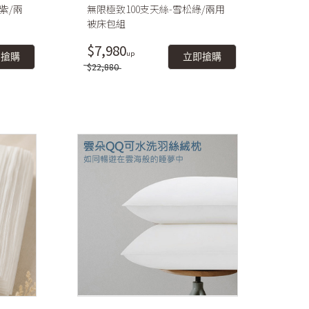
紫/兩
無限極致100支天絲-雪松綠/兩用
被床包組
$7,980
即搶購
立即搶購
$22,880