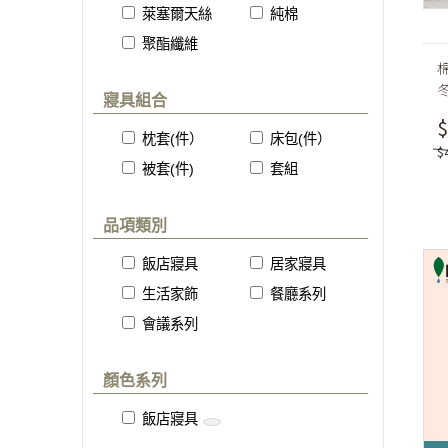
萊塞爾天絲
純棉
聚酯纖維
寢具組合
$
枕套(件）
床包(件）
$
被套(件)
套組
品項類別
飯店寢具
居家寢具
生活家飾
餐廳系列
會議系列
顏色系列
飯店寢具