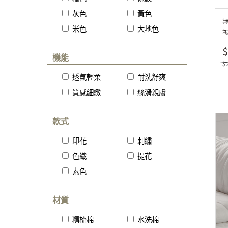
灰色
黃色
米色
大地色
$
機能
$
透氣輕柔
耐洗舒爽
質感細緻
絲滑親膚
款式
印花
刺繡
色織
提花
素色
材質
精梳棉
水洗棉