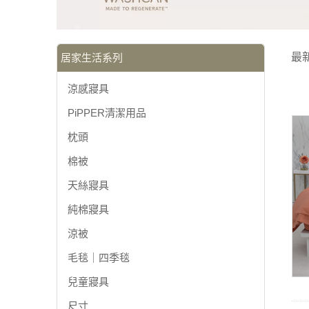
最
居家生活系列
涼感寢具
PiPPER清潔用品
枕頭
棉被
天絲寢具
純棉寢具
涼被
毛毯｜四季毯
兒童寢具
尺寸