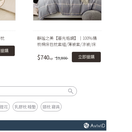
康枕
靜謐之美【暮光格調】｜100%精
梳棉床包枕套組/薄被套/涼被/床
包鋪棉被套組
即搶購
$740
立即搶購
$3,800
 提花
乳膠枕 睡墊
頸枕 寢具