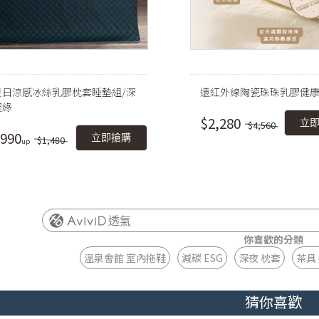
夏日涼感冰絲乳膠枕套睡墊組/深
遠紅外線陶瓷珠珠乳膠健
邃綠
$2,280
立
$4,560
990
立即搶購
$1,480
透氣
你喜歡的分類
溫泉會館 室內拖鞋
減碳 ESG
深夜 枕套
茶具
猜你喜歡