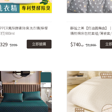
PiPPER鳳梨酵素除臭洗衣精(檸檬
靜謐之美【奶油圓舞曲】｜1
打)900ml
精梳棉床包枕套組/薄被套/
床包鋪棉被套組
329
$740
立即搶購
立
$399
$3,800