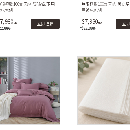
無限極致100支天絲-暖陽橘/兩用
無限極致100支天絲-薰衣草
被床包組
用被床包組
7,980
$7,980
立即搶購
立
22,880
$22,880