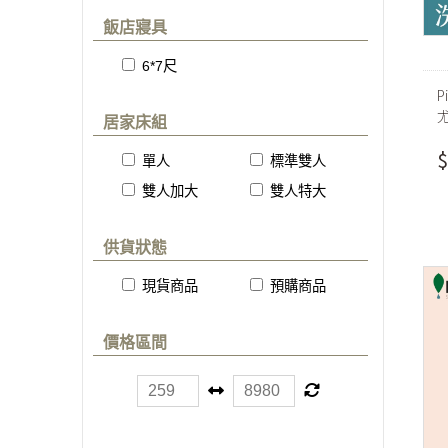
飯店寢具
6*7尺
P
尤
居家床組
$
單人
標準雙人
雙人加大
雙人特大
供貨狀態
現貨商品
預購商品
價格區間