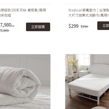
無限極致100支天絲-鳶尾紫/兩用
Washcan潔膚面巾｜台灣製
被床包組
大尺寸拋棄式洗臉巾/萬用
濕兩用
7,980
$299
立
$399
立即搶購
22,880