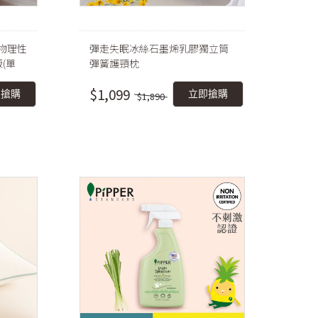
/物理性
彈走失眠冰絲石墨烯乳膠獨立筒
(單
彈簧護頸枕
$1,099
即搶購
立即搶購
$1,890