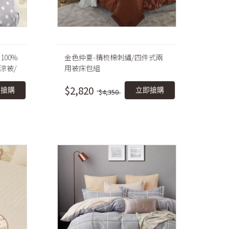
00%
金色仲夏-精梳棉刺繡/四件式兩
涼被/
用被床包組
$2,820
即搶購
立即搶購
$4,350