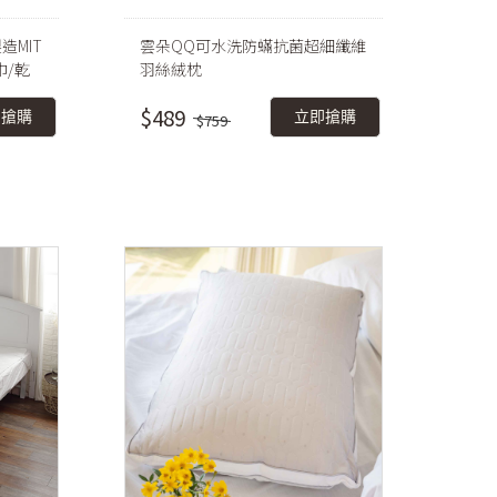
造MIT
雲朵QQ可水洗防蟎抗菌超細纖維
巾/乾
羽絲絨枕
$489
即搶購
立即搶購
$759