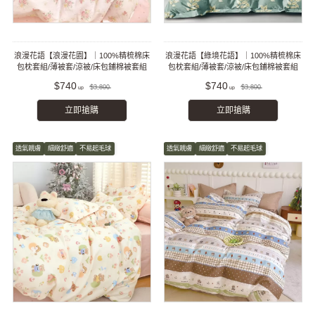
浪漫花語【浪漫花園】｜100%精梳棉床
浪漫花語【綠境花語】｜100%精梳棉床
包枕套組/薄被套/涼被/床包鋪棉被套組
包枕套組/薄被套/涼被/床包鋪棉被套組
$740
$740
$3,800
$3,800
立即搶購
立即搶購
透氣親膚
細緻舒適
不易起毛球
透氣親膚
細緻舒適
不易起毛球