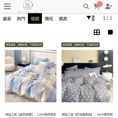
純棉寢具 | Washcan瓦士肯
篩選
1 / 2
最新
熱門
暢銷
價低
價高
透氣親膚
細緻舒適
不易起毛球
透氣親膚
細緻舒適
不易起毛球
靜謐之美【格林威爾】｜100%精梳棉床
靜謐之美【奶油圓舞曲】｜100%精梳棉