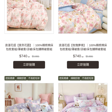
浪漫花語【莫奈花園】｜100%精梳棉床
浪漫花語【玫瑰夢境】｜100%精梳棉床
包枕套組/薄被套/涼被/床包鋪棉被套組
包枕套組/薄被套/涼被/床包鋪棉被套組
$740
$740
$3,800
$3,800
立即搶購
立即搶購
透氣親膚
細緻舒適
不易起毛球
透氣親膚
細緻舒適
不易起毛球