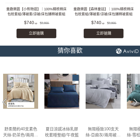
童趣樂園【小熊物語】｜100%精梳棉床
童趣樂園【森林童話】｜100%精梳棉床
包枕套組/薄被套/涼被/床包鋪棉被套組
包枕套組/薄被套/涼被/床包鋪棉被套組
$740
$740
$3,800
$3,800
立即搶購
立即搶購
猜你喜歡
舒柔簡約40支素色
夏日涼感冰絲乳膠
無限極致100支天
無限極
天絲-奶茶色/兩用被
枕套睡墊組/午夜藍
絲-亞麻灰/兩用被床
絲-雪