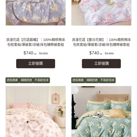
浪漫花語【花語晨曦】｜100%精梳棉床
浪漫花語【春日花嫁】｜100%精梳棉床
包枕套組/薄被套/涼被/床包鋪棉被套組
包枕套組/薄被套/涼被/床包鋪棉被套組
$740
$740
$3,800
$3,800
立即搶購
立即搶購
透氣親膚
細緻舒適
不易起毛球
透氣親膚
細緻舒適
不易起毛球