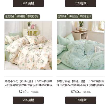
立即搶購
立即搶購
透氣親膚
細緻舒適
不易起毛球
透氣親膚
細緻舒適
不易起毛球
鄉村小碎花【奶油花園】｜100%精梳棉
鄉村小碎花【綠漾田園】｜100%精梳棉
床包枕套組/薄被套/涼被/床包鋪棉被套組
床包枕套組/薄被套/涼被/床包鋪棉被套組
$740
$740
$3,800
$3,800
立即搶購
立即搶購