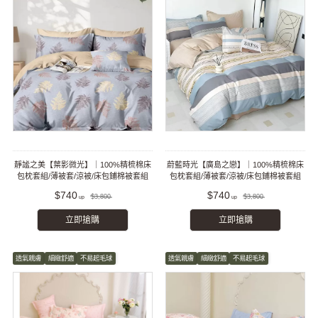
靜謐之美【葉影微光】｜100%精梳棉床
蔚藍時光【廣島之戀】｜100%精梳棉床
包枕套組/薄被套/涼被/床包鋪棉被套組
包枕套組/薄被套/涼被/床包鋪棉被套組
$740
$740
$3,800
$3,800
立即搶購
立即搶購
透氣親膚
細緻舒適
不易起毛球
透氣親膚
細緻舒適
不易起毛球