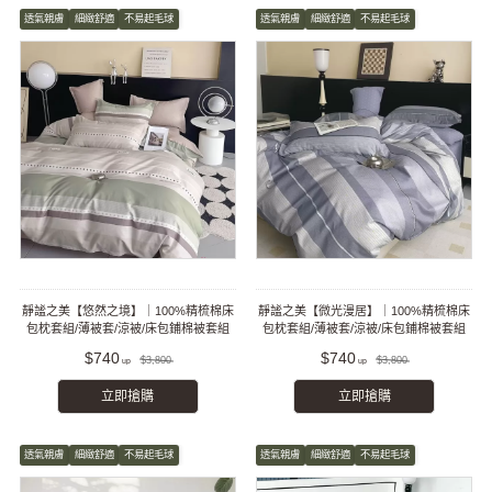
透氣親膚
細緻舒適
不易起毛球
透氣親膚
細緻舒適
不易起毛球
靜謐之美【悠然之境】｜100%精梳棉床
靜謐之美【微光漫居】｜100%精梳棉床
包枕套組/薄被套/涼被/床包鋪棉被套組
包枕套組/薄被套/涼被/床包鋪棉被套組
$740
$740
$3,800
$3,800
立即搶購
立即搶購
透氣親膚
細緻舒適
不易起毛球
透氣親膚
細緻舒適
不易起毛球