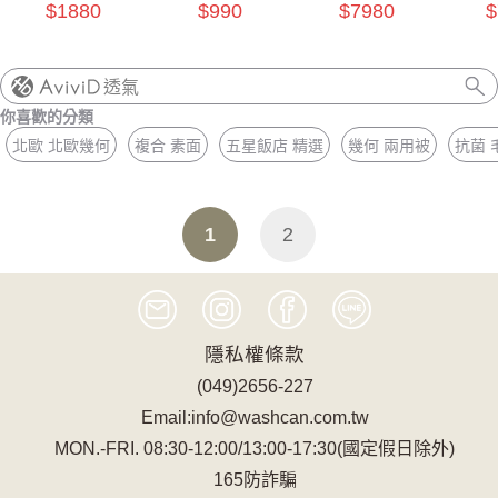
床包組
包組
$1880
$990
$7980
$
透氣
你喜歡的分類
北歐 北歐幾何
複合 素面
五星飯店 精選
幾何 兩用被
抗菌 
1
2
隱私權條款
(049)2656-227
Email:info@washcan.com.tw
MON.-FRI. 08:30-12:00/13:00-17:30(國定假日除外)
165防詐騙