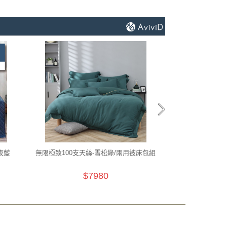
夜藍
無限極致100支天絲-雪松綠/兩用被床包組
無限極致100支天
$7980