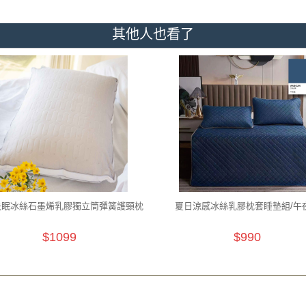
其他人也看了
失眠冰絲石墨烯乳膠獨立筒彈簧護頸枕
夏日涼感冰絲乳膠枕套睡墊組/午
$1099
$990