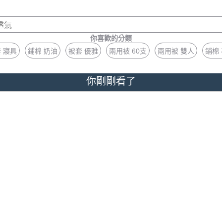
透氣
你喜歡的分類
 寢具
鋪棉 奶油
被套 優雅
兩用被 60支
兩用被 雙人
鋪棉
你剛剛看了