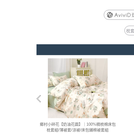
枕套
鄉村小碎花【奶油花園】｜100%精梳棉床包
枕套組/薄被套/涼被/床包鋪棉被套組