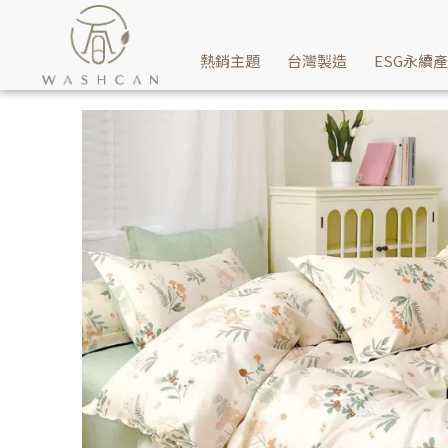
鄉村小碎花【奶油花園】｜100%精梳棉床包枕套組/薄被套/涼被/床
熱銷主題
台灣製造
ESG永續