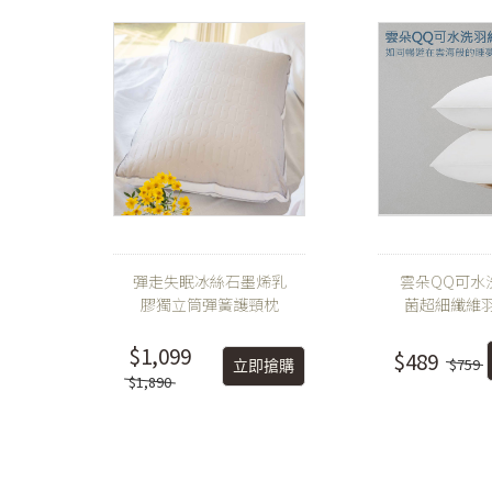
彈走失眠冰絲石墨烯乳
雲朵QQ可水
膠獨立筒彈簧護頸枕
菌超細纖維
$1,099
$489
$759
立即搶購
$1,890