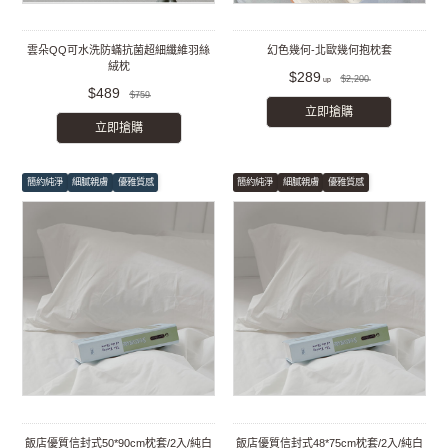
雲朵QQ可水洗防蟎抗菌超細纖維羽絲
幻色幾何-北歐幾何抱枕套
絨枕
$289
$2,200
$489
$759
立即搶購
立即搶購
簡約純淨
細膩親膚
優雅質感
簡約純淨
細膩親膚
優雅質感
飯店優質信封式50*90cm枕套/2入/純白
飯店優質信封式48*75cm枕套/2入/純白