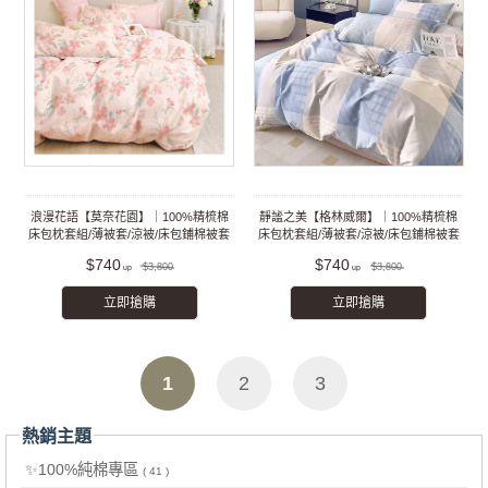
浪漫花語【莫奈花園】｜100%精梳棉
靜謐之美【格林威爾】｜100%精梳棉
床包枕套組/薄被套/涼被/床包鋪棉被套
床包枕套組/薄被套/涼被/床包鋪棉被套
組
組
$740
$740
$3,800
$3,800
立即搶購
立即搶購
1
2
3
熱銷主題
✨100%純棉專區
( 41 )