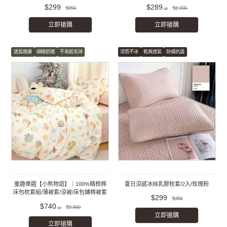
$299
$289
$350
$2,200
立即搶購
立即搶購
透氣親膚
細緻舒適
不易起毛球
涼而不冰
乾爽透氣
防蟎抗菌
童趣樂園【小熊物語】｜100%精梳棉
夏日涼感冰絲乳膠枕套/2入/玫瑰粉
床包枕套組/薄被套/涼被/床包鋪棉被套
$299
$350
組
$740
$3,800
立即搶購
立即搶購