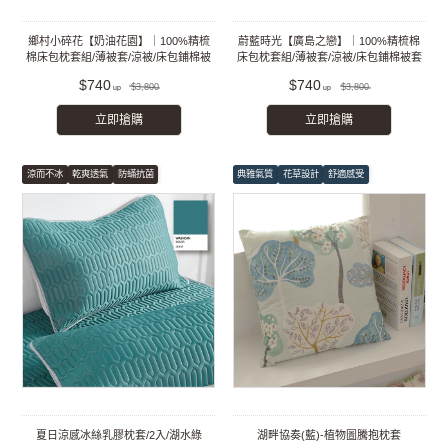
鄉村小碎花【奶油花園】｜100%精梳
蔚藍時光【廣島之戀】｜100%精梳棉
棉床包枕套組/薄被套/涼被/床包鋪棉被
床包枕套組/薄被套/涼被/床包鋪棉被套
套組
組
$740
$740
$3,800
$3,800
立即搶購
立即搶購
涼而不冰
乾爽透氣
防蟎抗菌
典雅氣質
花草設計
舒適感受
夏日涼感冰絲乳膠枕套/2入/湖水綠
湖畔協奏(藍)-植物圖騰抱枕套