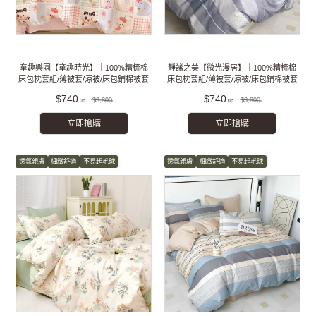
童趣樂園【童趣時光】｜100%精梳棉
靜謐之美【微光漫居】｜100%精梳棉
床包枕套組/薄被套/涼被/床包鋪棉被套
床包枕套組/薄被套/涼被/床包鋪棉被套
組
組
$740
$740
$3,800
$3,800
立即搶購
立即搶購
透氣親膚
細緻舒適
不易起毛球
透氣親膚
細緻舒適
不易起毛球