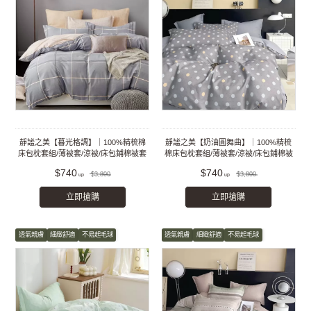
靜謐之美【暮光格調】｜100%精梳棉
靜謐之美【奶油圓舞曲】｜100%精梳
床包枕套組/薄被套/涼被/床包鋪棉被套
棉床包枕套組/薄被套/涼被/床包鋪棉被
組
套組
$740
$740
$3,800
$3,800
立即搶購
立即搶購
透氣親膚
細緻舒適
不易起毛球
透氣親膚
細緻舒適
不易起毛球