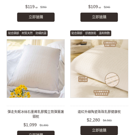
$119
$109
$350
$240
立即搶購
立即搶購
貼合頸部
材質天然
防蟎抗菌
貼合頸部
舒適放鬆
溫和熱敷
彈走失眠冰絲石墨烯乳膠獨立筒彈簧護
遠紅外線陶瓷珠珠乳膠健康枕
頸枕
$2,280
$4,560
$1,099
$1,890
立即搶購