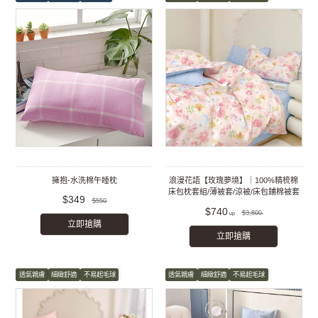
擁抱-水洗棉午睡枕
浪漫花語【玫瑰夢境】｜100%精梳棉
床包枕套組/薄被套/涼被/床包鋪棉被套
$349
$550
組
$740
$3,800
立即搶購
立即搶購
透氣親膚
細緻舒適
不易起毛球
透氣親膚
細緻舒適
不易起毛球