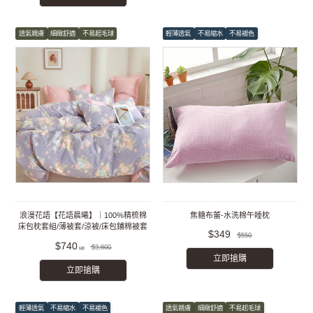
透氣親膚
細緻舒適
不易起毛球
輕薄透氣
不易縮水
不易褪色
浪漫花語【花語晨曦】｜100%精梳棉
焦糖布蕾-水洗棉午睡枕
床包枕套組/薄被套/涼被/床包鋪棉被套
$349
$550
組
$740
$3,800
立即搶購
立即搶購
輕薄透氣
不易縮水
不易褪色
透氣親膚
細緻舒適
不易起毛球