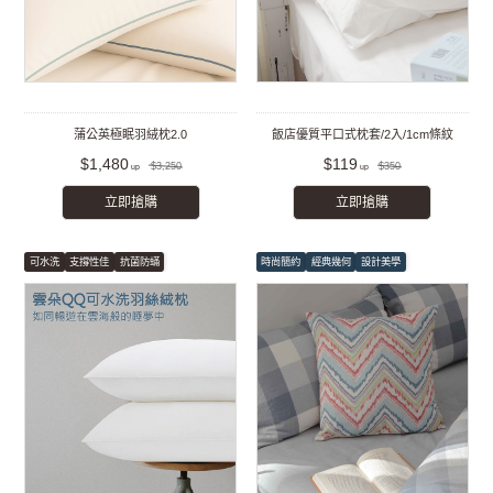
蒲公英極眠羽絨枕2.0
飯店優質平口式枕套/2入/1cm條紋
$1,480
$119
$3,250
$350
立即搶購
立即搶購
可水洗
支撐性佳
抗菌防蟎
時尚簡約
經典幾何
設計美學