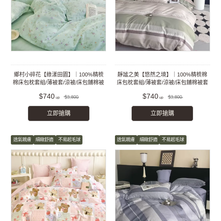
鄉村小碎花【綠漾田園】｜100%精梳
靜謐之美【悠然之境】｜100%精梳棉
棉床包枕套組/薄被套/涼被/床包鋪棉被
床包枕套組/薄被套/涼被/床包鋪棉被套
套組
組
$740
$740
$3,800
$3,800
立即搶購
立即搶購
透氣親膚
細緻舒適
不易起毛球
透氣親膚
細緻舒適
不易起毛球