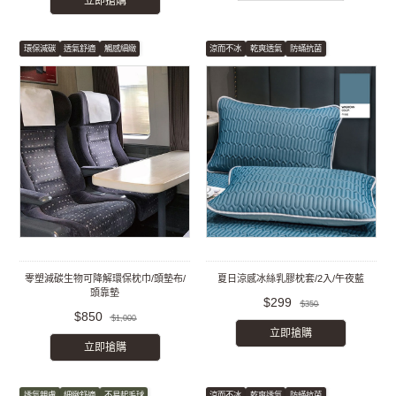
立即搶購
環保減碳
透氣舒適
觸感細緻
涼而不冰
乾爽透氣
防蟎抗菌
零塑減碳生物可降解環保枕巾/頭墊布/
夏日涼感冰絲乳膠枕套/2入/午夜藍
頭靠墊
$299
$350
$850
$1,000
立即搶購
立即搶購
透氣親膚
細緻舒適
不易起毛球
涼而不冰
乾爽透氣
防蟎抗菌