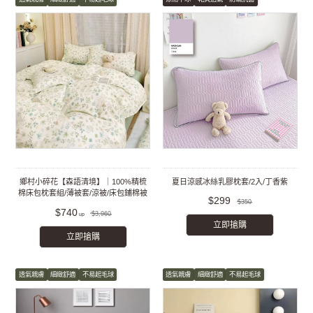
鄉村小碎花【森語清境】｜100%精梳
夏日涼感冰絲乳膠枕套/2入/丁香紫
棉床包枕套組/薄被套/涼被/床包鋪棉被
$299
$350
套組
$740
$3,960
立即搶購
立即搶購
透氣親膚
細緻舒適
不易起毛球
透氣親膚
細緻舒適
不易起毛球