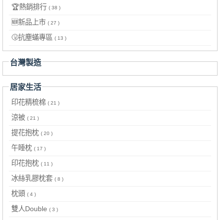
🏆熱銷排行
( 38 )
🆕新品上市
( 27 )
🤧抗塵蟎專區
( 13 )
台灣製造
居家生活
印花精梳棉
( 21 )
涼被
( 21 )
提花抱枕
( 20 )
午睡枕
( 17 )
印花抱枕
( 11 )
冰絲乳膠枕套
( 8 )
枕頭
( 4 )
雙人Double
( 3 )