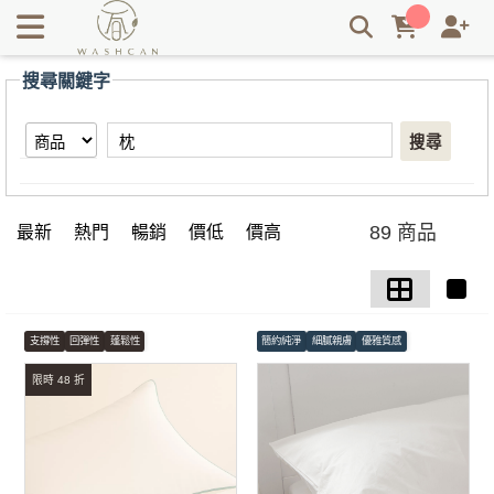
【枕】搜尋結果 | Washcan瓦士肯
搜尋關鍵字
搜尋
89 商品
最新
熱門
暢銷
價低
價高
支撐性
回彈性
蓬鬆性
簡約純淨
細膩親膚
優雅質感
限時 48 折