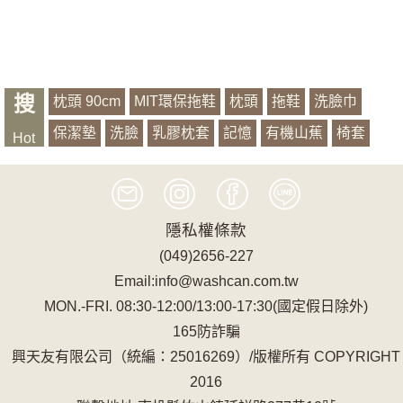
搜
枕頭 90cm
MIT環保拖鞋
枕頭
拖鞋
洗臉巾
保潔墊
洗臉
乳膠枕套
記憶
有機山蕉
椅套
Hot
萱銀
浴袍
隱私權條款
(049)2656-227
Email:info@washcan.com.tw
MON.-FRI. 08:30-12:00/13:00-17:30(國定假日除外)
165防詐騙
興天友有限公司（統編：25016269）/版權所有 COPYRIGHT
2016