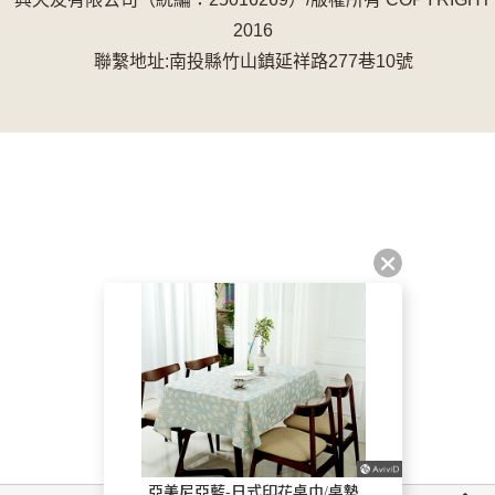
2016
聯繫地址:南投縣竹山鎮延祥路277巷10號
亞美尼亞藍-日式印花桌巾/桌墊