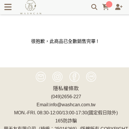
Washcan 瓦士肯｜台灣永續飯店織品品牌・循環經濟與零廢棄
紡織系統 | Washcan瓦士肯
很抱歉，此商品已全數銷售完畢 !
隱私權條款
(049)2656-227
Email:info@washcan.com.tw
MON.-FRI. 08:30-12:00/13:00-17:30(國定假日除外)
165防詐騙
興天友有限公司（統編：25016269）/版權所有 COPYRIGHT