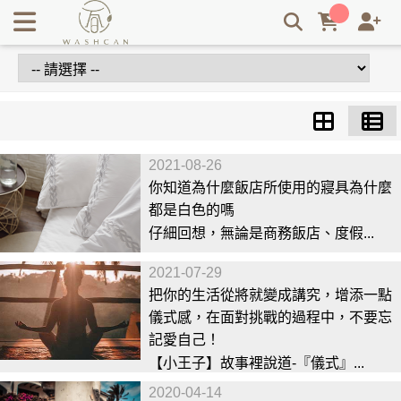
Washcan 瓦士肯｜台灣永續飯店織品品牌・循環經濟與零廢棄
紡織系統 | Washcan瓦士肯
2021-08-26
你知道為什麼飯店所使用的寢具為什麼
都是白色的嗎
仔細回想，無論是商務飯店、度假...
2021-07-29
把你的生活從將就變成講究，增添一點
儀式感，在面對挑戰的過程中，不要忘
記愛自己！
【小王子】故事裡說道-『儀式』...
2020-04-14