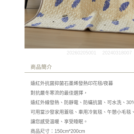
20260205001
20240318007
商品簡介
遠紅外抗菌抑菌石墨烯發熱印花毯/夜暮
對抗嚴冬寒流的最佳選擇，
遠紅外線發熱、防靜電、防蟎抗菌、可水洗、30
可用當沙發家用蓋毯、車用冷氣毯、午憩小毛毯
讓您感受溫暖、享受睡眠。
商品尺寸：150cm*200cm