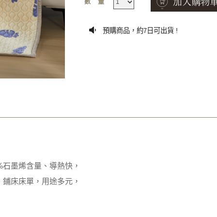
數量
預購商品，約
日可出貨 !
7
%石墨烯含量、導熱快，
、鋪床床單，用途多元，