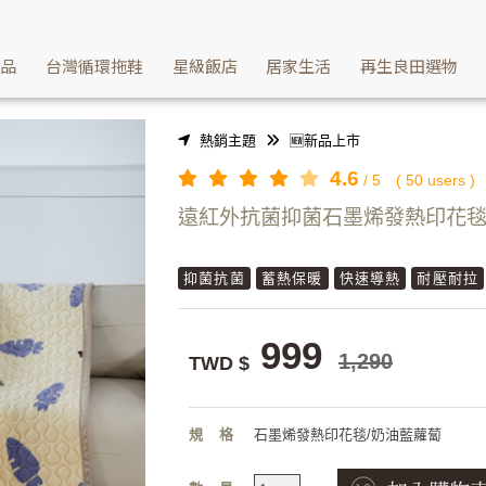
受睡眠不捨起床 | Washcan瓦士肯
產品
台灣循環拖鞋
星級飯店
居家生活
再生良田選物
熱銷主題
🆕新品上市
4.6
/
5
(
50
users )
遠紅外抗菌抑菌石墨烯發熱印花毯
抑菌抗菌
蓄熱保暖
快速導熱
耐壓耐拉
999
1,290
TWD $
規格
石墨烯發熱印花毯/奶油藍蘿蔔