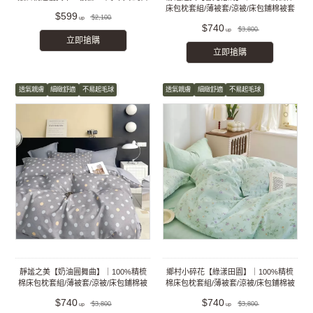
床包枕套組/薄被套/涼被/床包鋪棉被套
$599
$2,100
組
$740
$3,800
立即搶購
立即搶購
透氣親膚
細緻舒適
不易起毛球
透氣親膚
細緻舒適
不易起毛球
靜謐之美【奶油圓舞曲】｜100%精梳
鄉村小碎花【綠漾田園】｜100%精梳
棉床包枕套組/薄被套/涼被/床包鋪棉被
棉床包枕套組/薄被套/涼被/床包鋪棉被
套組
套組
$740
$740
$3,800
$3,800