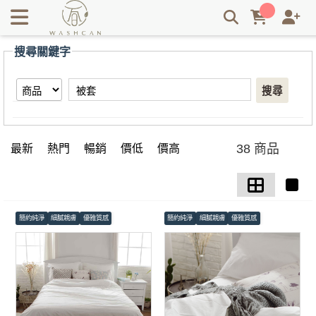
【被套】搜尋結果 | Washcan瓦士肯
搜尋關鍵字
搜尋
38 商品
最新
熱門
暢銷
價低
價高
簡約純淨
細膩親膚
優雅質感
簡約純淨
細膩親膚
優雅質感