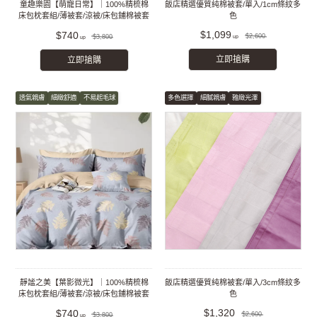
童趣樂園【萌寵日常】｜100%精梳棉
飯店精選優質純棉被套/單入/1cm條紋多
床包枕套組/薄被套/涼被/床包鋪棉被套
色
組
$1,099
$740
$2,600
$3,800
立即搶購
立即搶購
透氣親膚
細緻舒適
不易起毛球
多色選擇
細膩親膚
雅緻光澤
靜謐之美【葉影微光】｜100%精梳棉
飯店精選優質純棉被套/單入/3cm條紋多
床包枕套組/薄被套/涼被/床包鋪棉被套
色
組
$1,320
$740
$2,600
$3,800