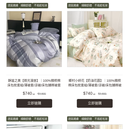
透氣親膚
細緻舒適
不易起毛球
透氣親膚
細緻舒適
不易起毛球
靜謐之美【微光漫居】｜100%精梳棉
鄉村小碎花【奶油花園】｜100%精梳
床包枕套組/薄被套/涼被/床包鋪棉被套
棉床包枕套組/薄被套/涼被/床包鋪棉被
組
套組
$740
$740
$3,800
$3,800
立即搶購
立即搶購
透氣親膚
細緻舒適
不易起毛球
透氣親膚
細緻舒適
不易起毛球