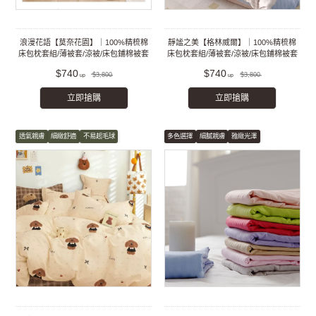
浪漫花語【莫奈花園】｜100%精梳棉
靜謐之美【格林威爾】｜100%精梳棉
床包枕套組/薄被套/涼被/床包鋪棉被套
床包枕套組/薄被套/涼被/床包鋪棉被套
組
組
$740
$740
$3,800
$3,800
立即搶購
立即搶購
透氣親膚
細緻舒適
不易起毛球
多色選擇
細膩親膚
雅緻光澤