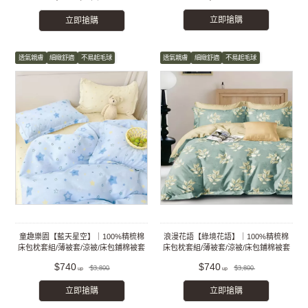
立即搶購
立即搶購
透氣親膚
細緻舒適
不易起毛球
透氣親膚
細緻舒適
不易起毛球
童趣樂園【藍天星空】｜100%精梳棉
浪漫花語【綠境花語】｜100%精梳棉
床包枕套組/薄被套/涼被/床包鋪棉被套
床包枕套組/薄被套/涼被/床包鋪棉被套
組
組
$740
$740
$3,800
$3,800
立即搶購
立即搶購