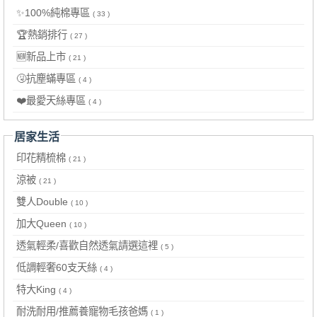
✨100%純棉專區
( 33 )
🏆熱銷排行
( 27 )
🆕新品上市
( 21 )
🤧抗塵蟎專區
( 4 )
❤️最愛天絲專區
( 4 )
居家生活
印花精梳棉
( 21 )
涼被
( 21 )
雙人Double
( 10 )
加大Queen
( 10 )
透氣輕柔/喜歡自然透氣請選這裡
( 5 )
低調輕奢60支天絲
( 4 )
特大King
( 4 )
耐洗耐用/推薦養寵物毛孩爸媽
( 1 )