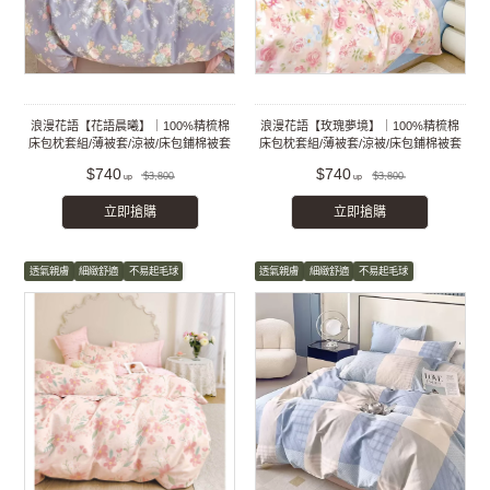
浪漫花語【花語晨曦】｜100%精梳棉
浪漫花語【玫瑰夢境】｜100%精梳棉
床包枕套組/薄被套/涼被/床包鋪棉被套
床包枕套組/薄被套/涼被/床包鋪棉被套
組
組
$740
$740
$3,800
$3,800
立即搶購
立即搶購
透氣親膚
細緻舒適
不易起毛球
透氣親膚
細緻舒適
不易起毛球