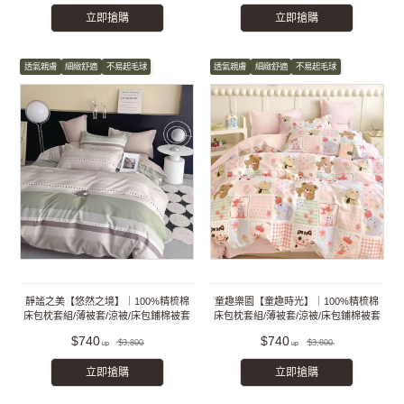
立即搶購
立即搶購
透氣親膚
細緻舒適
不易起毛球
透氣親膚
細緻舒適
不易起毛球
靜謐之美【悠然之境】｜100%精梳棉
童趣樂園【童趣時光】｜100%精梳棉
床包枕套組/薄被套/涼被/床包鋪棉被套
床包枕套組/薄被套/涼被/床包鋪棉被套
組
組
$740
$740
$3,800
$3,800
立即搶購
立即搶購