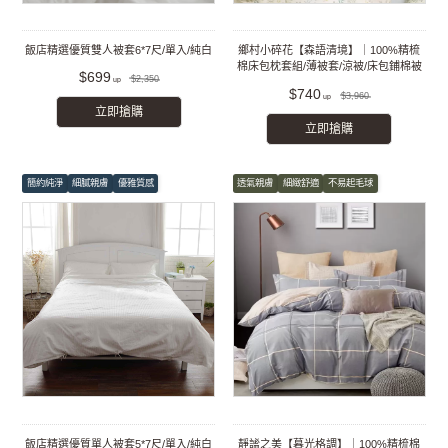
飯店精選優質雙人被套6*7尺/單入/純白
鄉村小碎花【森語清境】｜100%精梳
棉床包枕套組/薄被套/涼被/床包鋪棉被
$699
$2,350
套組
$740
$3,960
立即搶購
立即搶購
簡約純淨
細膩親膚
優雅質感
透氣親膚
細緻舒適
不易起毛球
飯店精選優質單人被套5*7尺/單入/純白
靜謐之美【暮光格調】｜100%精梳棉