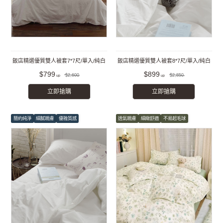
飯店精選優質雙人被套7*7尺/單入/純白
飯店精選優質雙人被套8*7尺/單入/純白
$799
$899
$2,600
$2,850
立即搶購
立即搶購
簡約純淨
細膩親膚
優雅質感
透氣親膚
細緻舒適
不易起毛球