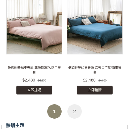
低調輕奢60支天絲-乾燥玫瑰粉/兩用被
低調輕奢60支天絲-深夜星空藍/兩用被
套
套
$2,480
$2,480
$4,850
$4,850
立即搶購
立即搶購
1
2
熱銷主題