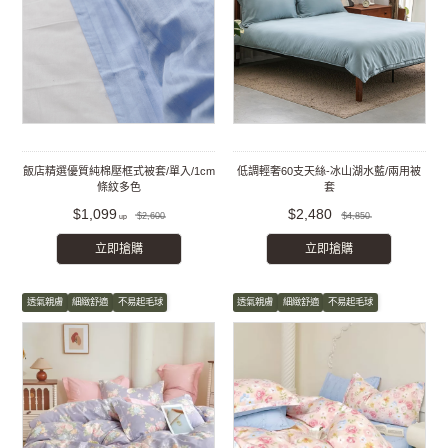
飯店精選優質純棉壓框式被套/單入/1cm
低調輕奢60支天絲-冰山湖水藍/兩用被
條紋多色
套
$1,099
$2,480
$2,600
$4,850
立即搶購
立即搶購
透氣親膚
細緻舒適
不易起毛球
透氣親膚
細緻舒適
不易起毛球