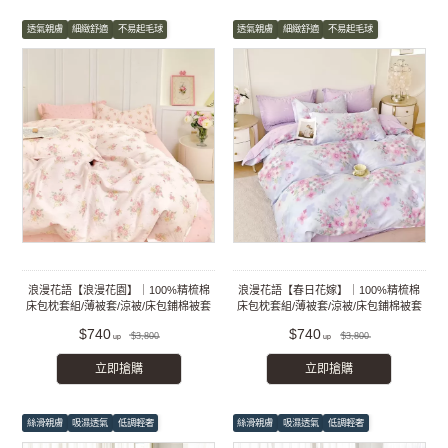
透氣親膚
細緻舒適
不易起毛球
透氣親膚
細緻舒適
不易起毛球
浪漫花語【浪漫花園】｜100%精梳棉
浪漫花語【春日花嫁】｜100%精梳棉
床包枕套組/薄被套/涼被/床包鋪棉被套
床包枕套組/薄被套/涼被/床包鋪棉被套
組
組
$740
$740
$3,800
$3,800
立即搶購
立即搶購
絲滑親膚
吸濕透氣
低調輕奢
絲滑親膚
吸濕透氣
低調輕奢