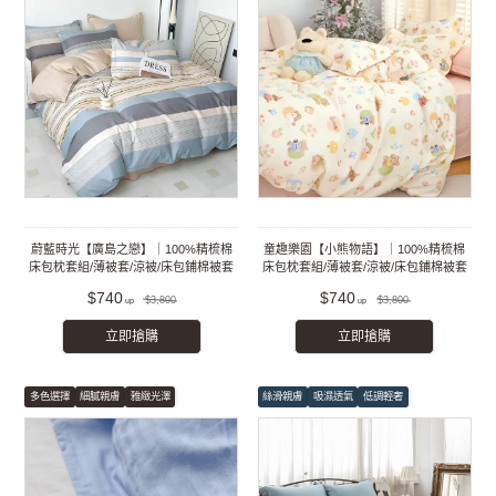
蔚藍時光【廣島之戀】｜100%精梳棉
童趣樂園【小熊物語】｜100%精梳棉
床包枕套組/薄被套/涼被/床包鋪棉被套
床包枕套組/薄被套/涼被/床包鋪棉被套
組
組
$740
$740
$3,800
$3,800
立即搶購
立即搶購
多色選擇
細膩親膚
雅緻光澤
絲滑親膚
吸濕透氣
低調輕奢