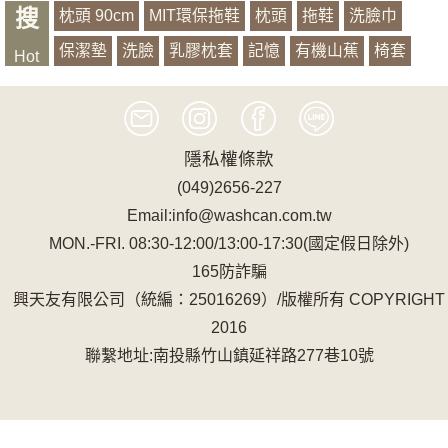
搜
枕頭 90cm
MIT環保拖鞋
枕頭
拖鞋
洗臉巾
保潔墊
洗臉
乳膠枕套
記憶
有機山蕉
椅套
Hot
萱銀
浴袍
隱私權條款
(049)2656-227
Email:info@washcan.com.tw
MON.-FRI. 08:30-12:00/13:00-17:30(國定假日除外)
165防詐騙
興天友有限公司（統編：25016269）/版權所有 COPYRIGHT
2016
聯繫地址:南投縣竹山鎮延祥路277巷10號