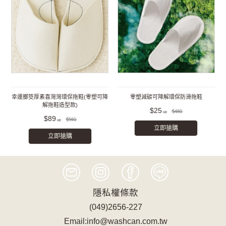
幸運擲筊厚素喜灣灣環保拖鞋(零塑可降
零塑減碳可降解環保防滑拖鞋
解拖鞋造型款)
$25
$480
$89
$560
立即搶購
立即搶購
隱私權條款
(049)2656-227
Email:info@washcan.com.tw