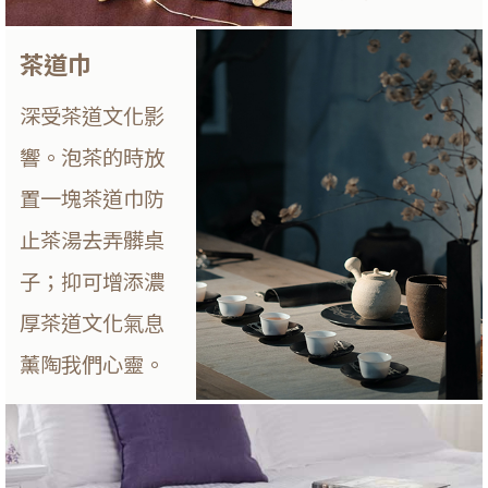
茶道巾
深受茶道文化影
響。泡茶的時放
置一塊茶道巾防
止茶湯去弄髒桌
子；抑可增添濃
厚茶道文化氣息
薰陶我們心靈。