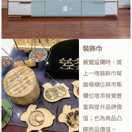
果。
裝飾巾
展覽設攤時，擺
上一塊裝飾巾幫
展場櫃位與市集
攤位增添視覺豐
富與提升品牌價
值；也為商品凸
顯商品價值。