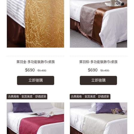
葉羽金-多功能裝飾巾/桌旗
葉羽棕-多功能裝飾巾/桌旗
$690
$690
$1,400
$1,400
立即搶購
立即搶購
古典風格
氣質美感
舒適感受
古典風格
氣質美感
舒適感受