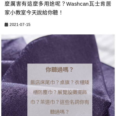
麼厲害有這麼多用途呢？Washcan瓦士肯居
家小教室今天說給你聽！
2021-07-15
你聽過嗎？
飯店床尾巾？桌旗？衣櫃矮
櫃防塵巾？展覽設攤擺飾
巾？茶道巾？這些名詞你有
聽過嗎？