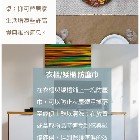
桌；抑可替居家
生活增添些許高
貴典雅的氣息。
衣櫃/矮櫃 防塵巾
在衣櫃與矮櫃鋪上一塊防塵
巾，可以防止灰塵髒污掉落
至傢俱上難以清洗；在放置
或拿取物品時避免刮傷與碰
傷傢俱，達到保護傢俱的效