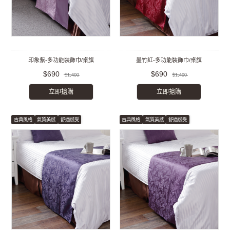
印象紫-多功能裝飾巾/桌旗
墨竹紅-多功能裝飾巾/桌旗
$690
$690
$1,400
$1,400
立即搶購
立即搶購
古典風格
氣質美感
舒適感受
古典風格
氣質美感
舒適感受