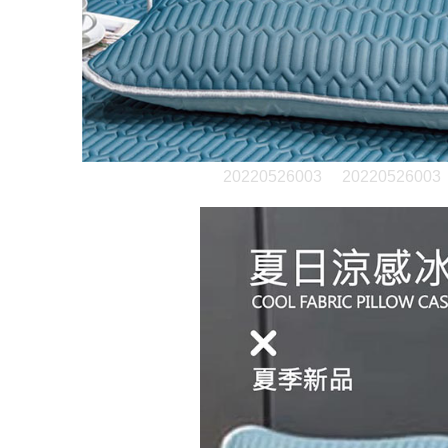
20220526003
20220526003