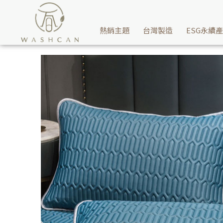
不必擔心夏天睡覺感覺熱，瓦士肯寢具專家私藏適合夏日9款嚴選清涼
熱銷主題
台灣製造
ESG永續