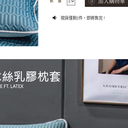
數量
現貨僅剩
件，即將售完 !
1