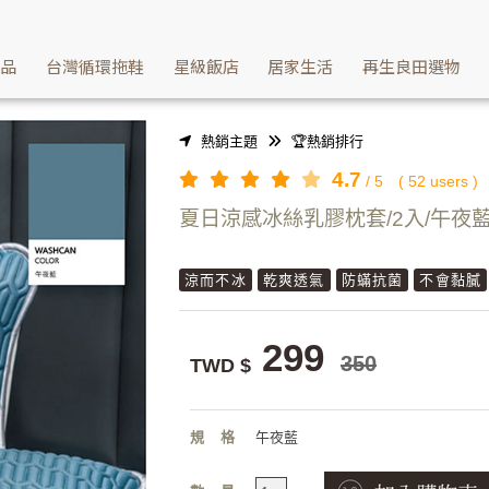
枕頭套 | Washcan瓦士肯
產品
台灣循環拖鞋
星級飯店
居家生活
再生良田選物
熱銷主題
🏆熱銷排行
4.7
/
5
(
52
users )
夏日涼感冰絲乳膠枕套/2入/午夜
涼而不冰
乾爽透氣
防蟎抗菌
不會黏膩
299
350
TWD $
規格
午夜藍