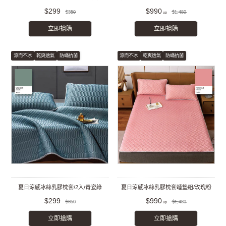
$299
$990
$350
$1,480
立即搶購
立即搶購
涼而不冰
乾爽透氣
防蟎抗菌
涼而不冰
乾爽透氣
防蟎抗菌
夏日涼感冰絲乳膠枕套/2入/青瓷綠
夏日涼感冰絲乳膠枕套睡墊組/玫瑰粉
$299
$990
$350
$1,480
立即搶購
立即搶購