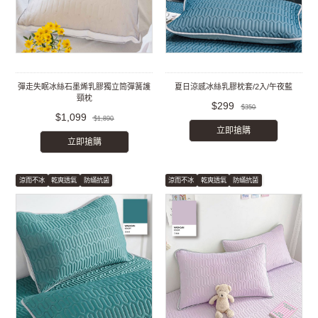
彈走失眠冰絲石墨烯乳膠獨立筒彈簧護
夏日涼感冰絲乳膠枕套/2入/午夜藍
頸枕
$299
$350
$1,099
$1,890
立即搶購
立即搶購
涼而不冰
乾爽透氣
防蟎抗菌
涼而不冰
乾爽透氣
防蟎抗菌