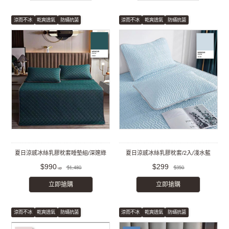
涼而不冰
乾爽透氣
防蟎抗菌
涼而不冰
乾爽透氣
防蟎抗菌
夏日涼感冰絲乳膠枕套睡墊組/深邃綠
夏日涼感冰絲乳膠枕套/2入/淺水藍
$990
$299
$1,480
$350
立即搶購
立即搶購
涼而不冰
乾爽透氣
防蟎抗菌
涼而不冰
乾爽透氣
防蟎抗菌