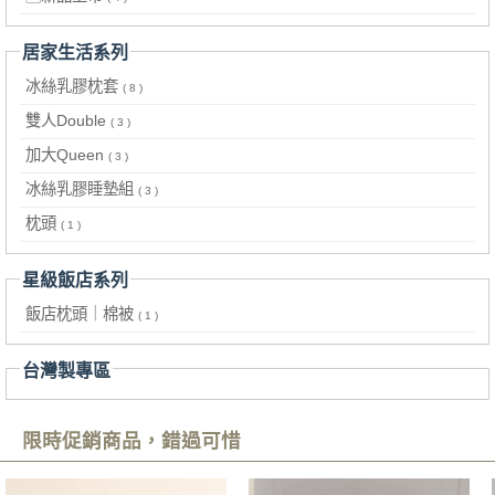
居家生活系列
冰絲乳膠枕套
( 8 )
雙人Double
( 3 )
加大Queen
( 3 )
冰絲乳膠睡墊組
( 3 )
枕頭
( 1 )
星級飯店系列
飯店枕頭｜棉被
( 1 )
台灣製專區
限時促銷商品，錯過可惜