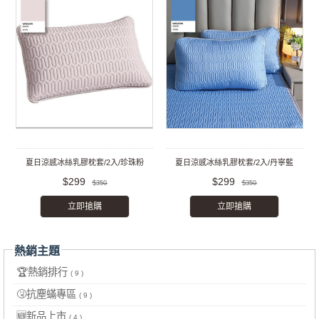
夏日涼感冰絲乳膠枕套/2入/珍珠粉
夏日涼感冰絲乳膠枕套/2入/丹寧藍
$299
$299
$350
$350
立即搶購
立即搶購
熱銷主題
🏆熱銷排行
( 9 )
🤧抗塵蟎專區
( 9 )
🆕新品上市
( 4 )