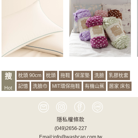
搜
枕頭 90cm
枕頭
拖鞋
保潔墊
洗臉
乳膠枕套
記憶
洗臉巾
MIT環保拖鞋
有機山蕉
居家 床包
Hot
抱枕套
萱銀
浴袍
隱私權條款
(049)2656-227
Email:info@washcan.com.tw