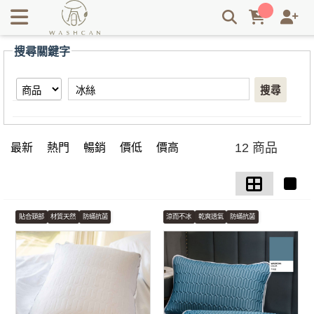
【冰絲】搜尋結果 | Washcan瓦士肯
搜尋關鍵字
搜尋
12 商品
最新
熱門
暢銷
價低
價高
貼合頸部
材質天然
防蟎抗菌
涼而不冰
乾爽透氣
防蟎抗菌