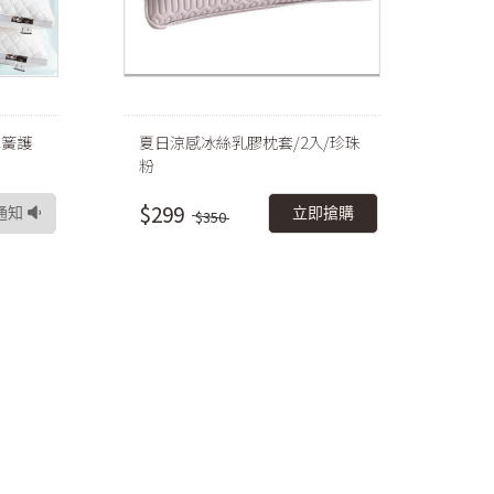
彈簧護
夏日涼感冰絲乳膠枕套/2入/珍珠
粉
$299
通知
立即搶購
$350