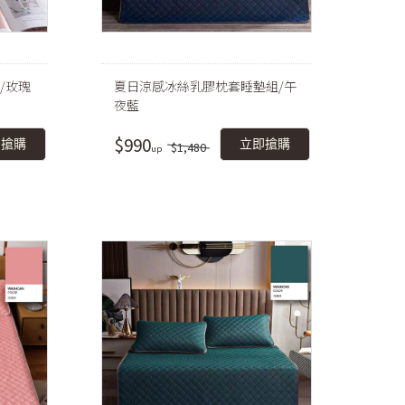
/玫瑰
夏日涼感冰絲乳膠枕套睡墊組/午
夜藍
$990
即搶購
立即搶購
$1,480