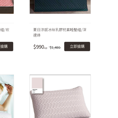
組/玫
夏日涼感冰絲乳膠枕套睡墊組/深
邃綠
$990
即搶購
立即搶購
$1,480