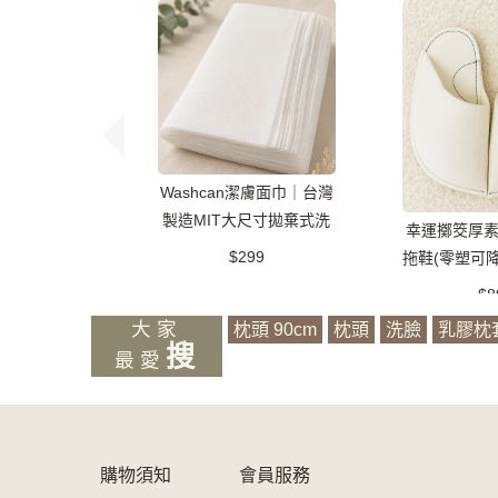
Washcan潔膚面巾｜台灣
製造MIT大尺寸拋棄式洗
幸運擲筊厚
臉巾/萬用巾/乾濕兩用
$299
拖鞋(零塑可
款
$8
大家
枕頭 90cm
枕頭
洗臉
乳膠枕
搜
最愛
購物須知
會員服務