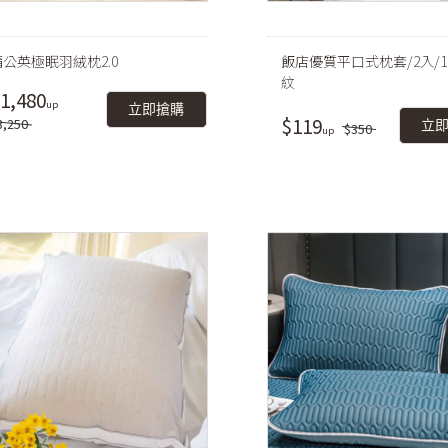
蒲公英極眠羽絨枕2.0
飯店優質平口式枕套/2入/1
紋
1,480
立即搶購
$119
3,250
立
$350