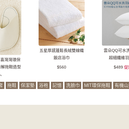
五星厚感蓬鬆長絨雙線織
雲朵QQ可水
飯店浴巾
超細纖維羽
素喜灣灣環保
降解拖鞋造型
$560
$489
促
)
9
套
拖鞋
保潔墊
浴袍
記憶
洗臉巾
MIT環保拖鞋
有機山