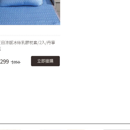
夏日涼感冰絲乳膠枕套/2入/丹寧
藍
299
立即搶購
$350