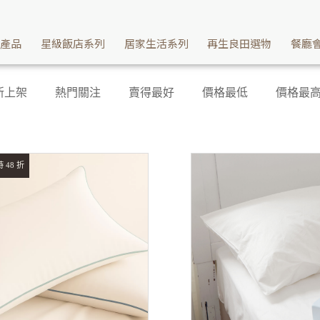
續產品
星級飯店系列
居家生活系列
再生良田選物
餐廳
新上架
熱門關注
賣得最好
價格最低
價格最
 48 折