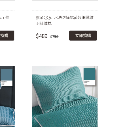
cm條
雲朵QQ可水洗防蟎抗菌超細纖維
羽絲絨枕
$489
即搶購
立即搶購
$759