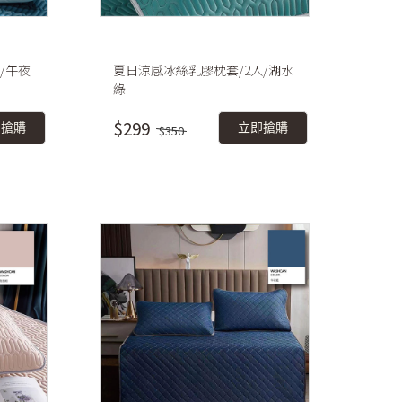
/午夜
夏日涼感冰絲乳膠枕套/2入/湖水
綠
$299
即搶購
立即搶購
$350