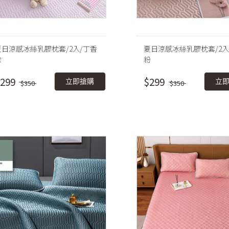
夏日涼感冰絲乳膠枕套/2入/丁香
夏日涼感冰絲乳膠枕套/2入
紫
粉
299
$299
立即搶購
立
$350
$350