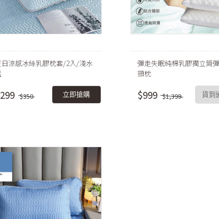
夏日涼感冰絲乳膠枕套/2入/淺水
彈走失眠純棉乳膠獨立筒
藍
頸枕
299
$999
立即搶購
貨到
$350
$1,399