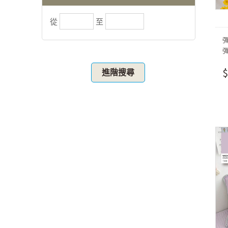
從
至
$
進階搜尋