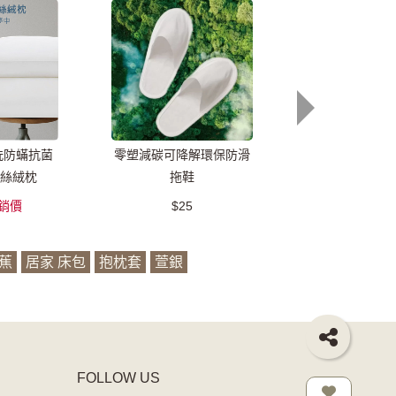
洗防蟎抗菌
零塑減碳可降解環保防滑
蒲公英極眠羽絨
絲絨枕
拖鞋
銷價
$25
$1,480
促
蕉
居家 床包
抱枕套
萱銀
FOLLOW US