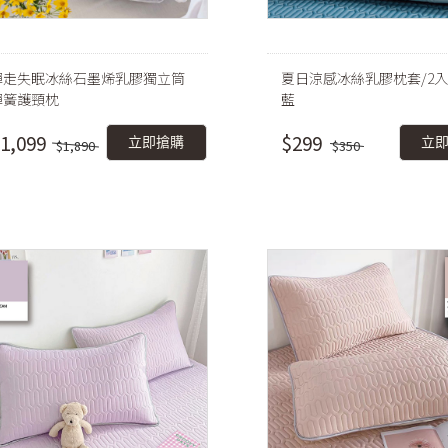
彈走失眠冰絲石墨烯乳膠獨立筒
夏日涼感冰絲乳膠枕套/2入
彈簧護頸枕
藍
1,099
$299
立即搶購
立
$1,890
$350