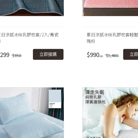
夏日涼感冰絲乳膠枕套/2入/青瓷
夏日涼感冰絲乳膠枕套睡墊
綠
瑰粉
299
$990
立即搶購
立
$350
$1,480