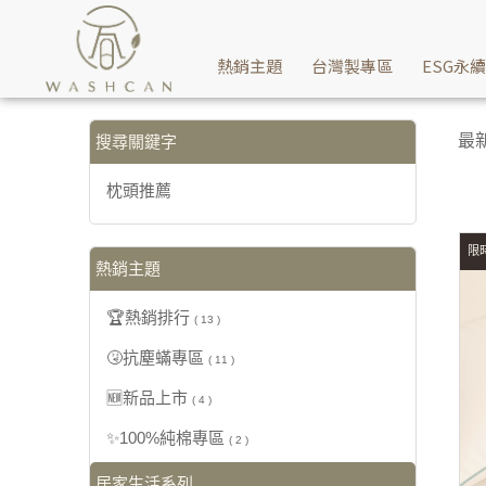
【枕頭推薦】搜尋結果 | Washcan瓦士肯
熱銷主題
台灣製專區
ESG永
最
搜尋關鍵字
枕頭推薦
限時
熱銷主題
🏆熱銷排行
( 13 )
🤧抗塵蟎專區
( 11 )
🆕新品上市
( 4 )
✨100%純棉專區
( 2 )
居家生活系列