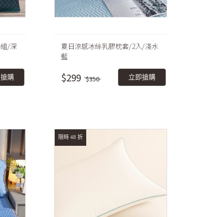
組/深
夏日涼感冰絲乳膠枕套/2入/淺水
藍
$299
即搶購
立即搶購
$350
限時 48 折