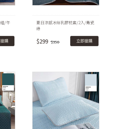
組/午
夏日涼感冰絲乳膠枕套/2入/青瓷
綠
$299
即搶購
立即搶購
$350