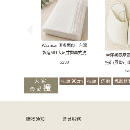
Washcan潔膚面巾｜台灣
製造MIT大尺寸拋棄式洗
幸運擲筊厚
臉巾/萬用巾/乾濕兩用
$299
拖鞋(零塑可
款
$8
大家
枕頭 90cm
枕頭
洗臉
乳膠枕
搜
最愛
購物須知
會員服務