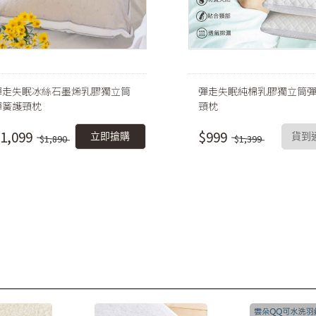
彈走失眠冰絲石墨烯乳膠獨立筒
彈走失眠純棉乳膠獨立筒
彈簧護頸枕
頸枕
1,099
$999
立即搶購
貨到
$1,890
$1,399