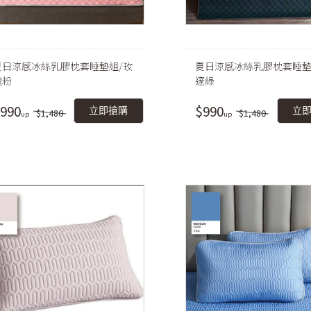
夏日涼感冰絲乳膠枕套睡墊組/玫
夏日涼感冰絲乳膠枕套睡墊
瑰粉
邃綠
990
$990
立即搶購
立
$1,480
$1,480