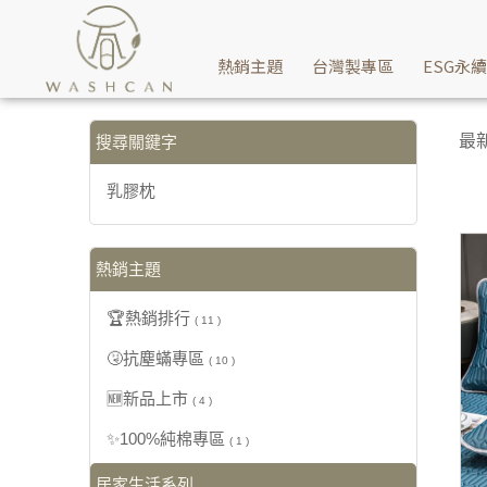
【乳膠枕】搜尋結果 | Washcan瓦士肯
熱銷主題
台灣製專區
ESG永
最
搜尋關鍵字
乳膠枕
熱銷主題
🏆熱銷排行
( 11 )
🤧抗塵蟎專區
( 10 )
🆕新品上市
( 4 )
✨100%純棉專區
( 1 )
居家生活系列