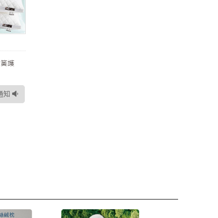
彈簧護
通知