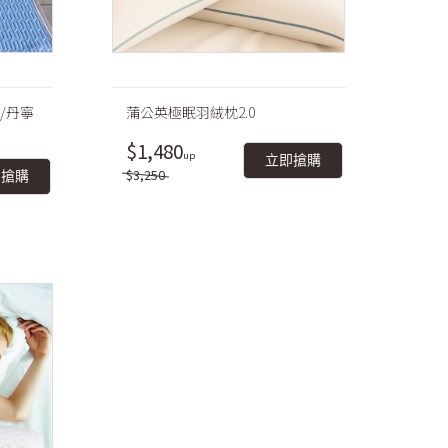
/丹寧
蒲公英極眠羽絨枕2.0
$1,480
立即搶購
$3,250
即搶購