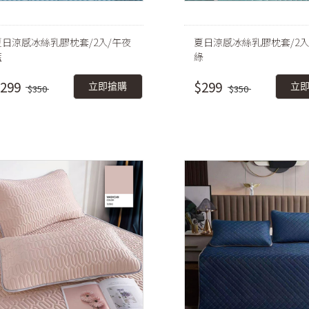
夏日涼感冰絲乳膠枕套/2入/午夜
夏日涼感冰絲乳膠枕套/2入
藍
綠
299
$299
立即搶購
立
$350
$350