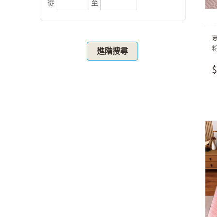
從
至
進階搜尋
$