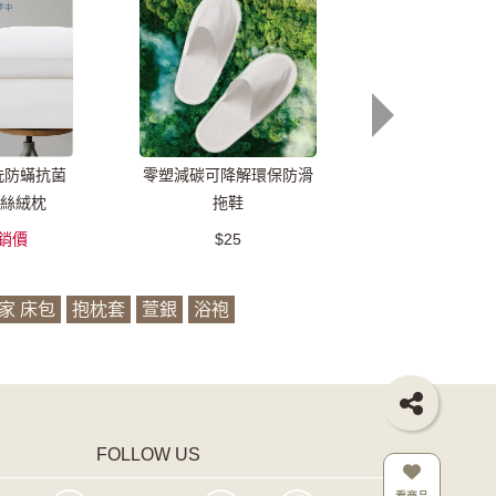
洗防蟎抗菌
零塑減碳可降解環保防滑
蒲公英極眠羽絨
絲絨枕
拖鞋
銷價
$25
$1,480
促
家 床包
抱枕套
萱銀
浴袍
FOLLOW US