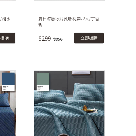
/湖水
夏日涼感冰絲乳膠枕套/2入/丁香
紫
$299
即搶購
立即搶購
$350