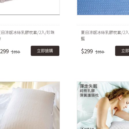
夏日涼感冰絲乳膠枕套/2入/珍珠
夏日涼感冰絲乳膠枕套/2入
粉
藍
299
$299
立即搶購
立
$350
$350