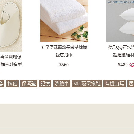
五星厚感蓬鬆長絨雙線織
雲朵QQ可水
飯店浴巾
超細纖維羽
素喜灣灣環保
降解拖鞋造型
$560
$489
促
)
9
套
拖鞋
保潔墊
記憶
洗臉巾
MIT環保拖鞋
有機山蕉
居