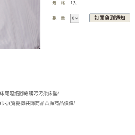
規格
1入
訂閱貨到通知
數量
床尾隔絕腳底髒污污染床墊/
巾-展覽擺攤裝飾商品凸顯商品價值/