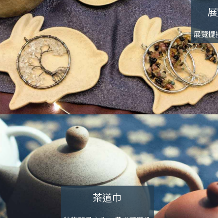
展
展覽擺
茶道巾