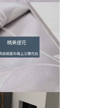
精美提花
質感緞面布織上立體花紋