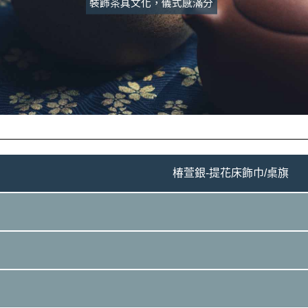
裝飾茶具文化，儀式感滿分
椿萱銀-提花床飾巾/桌旗