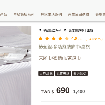
文化氣息與儀式感-多功能裝飾巾/椿萱銀 | Washcan瓦士肯
續產品
星級飯店系列
居家生活系列
再生良田選物
餐廳
星級飯店系列
飯店裝飾巾｜桌旗
4.8
/
5
(
34
users )
椿萱銀-多功能裝飾巾/桌旗
床尾巾/衣櫃巾/茶道巾
古典風格
氣質美感
舒適感受
690
1,400
TWD $