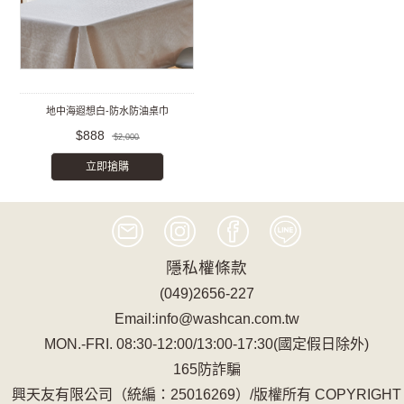
地中海遐想白-防水防油桌巾
$888
$2,000
立即搶購
隱私權條款
(049)2656-227
Email:info@washcan.com.tw
MON.-FRI. 08:30-12:00/13:00-17:30(國定假日除外)
165防詐騙
興天友有限公司（統編：25016269）/版權所有 COPYRIGHT