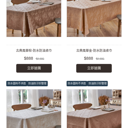
古典風華棕-防水防油桌巾
古典風華金-防水防油桌巾
$888
$888
$2,000
$2,000
立即搶購
立即搶購
防水面料不滲透
防油防汙好整理
防水面料不滲透
防油防汙好整理
耐磨防刮沒痕跡
耐磨防刮沒痕跡