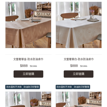
耐磨防刮沒痕跡
耐磨防刮沒痕跡
文藝奢華金-防水防油桌巾
文藝奢華白-防水防油桌巾
$888
$888
$2,000
$2,000
立即搶購
立即搶購
防水面料不滲透
防油防汙好整理
防水面料不滲透
防油防汙好整理
耐磨防刮沒痕跡
耐磨防刮沒痕跡