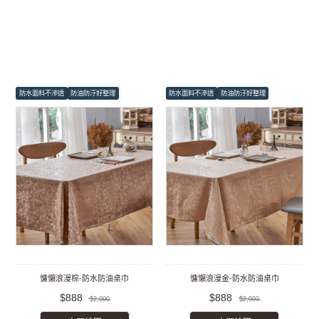
防水面料不滲透
防油防汙好整理
防水面料不滲透
防油防汙好整理
耐磨防刮沒痕跡
耐磨防刮沒痕跡
慵懶浪漫棕-防水防油桌巾
慵懶浪漫金-防水防油桌巾
$888
$888
$2,000
$2,000