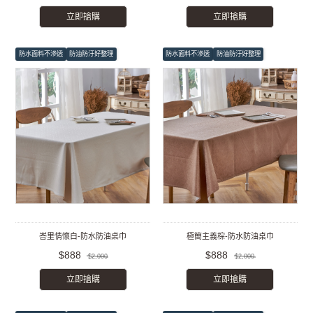
立即搶購
立即搶購
防水面料不滲透
防油防汙好整理
防水面料不滲透
防油防汙好整理
耐磨防刮沒痕跡
耐磨防刮沒痕跡
峇里情懷白-防水防油桌巾
極簡主義棕-防水防油桌巾
$888
$888
$2,000
$2,000
立即搶購
立即搶購