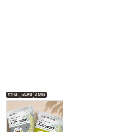
有機食材
抗性澱粉
膳食纖維