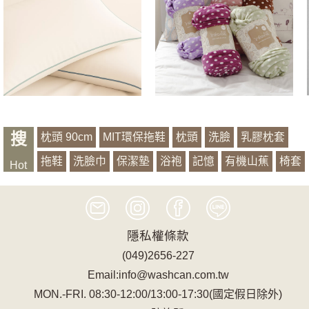
搜
枕頭 90cm
MIT環保拖鞋
枕頭
洗臉
乳膠枕套
拖鞋
洗臉巾
保潔墊
浴袍
記憶
有機山蕉
椅套
Hot
萱銀
隱私權條款
(049)2656-227
Email:info@washcan.com.tw
MON.-FRI. 08:30-12:00/13:00-17:30(國定假日除外)