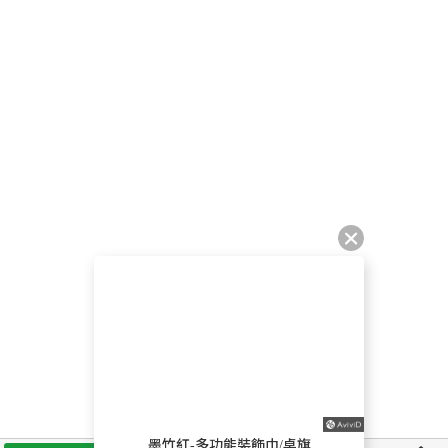
墨竹紅-多功能裝飾巾/桌旗