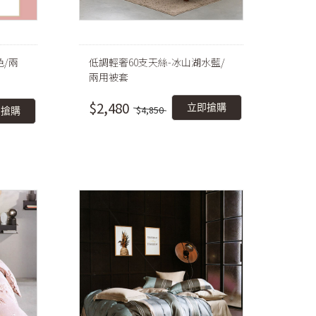
色/兩
低調輕奢60支天絲-冰山湖水藍/
兩用被套
$2,480
立即搶購
$4,850
即搶購