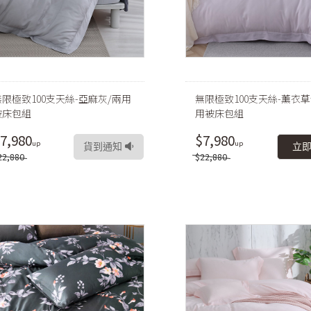
無限極致100支天絲-亞麻灰/兩用
無限極致100支天絲-薰衣草
被床包組
用被床包組
7,980
$7,980
貨到通知
立
22,880
$22,880