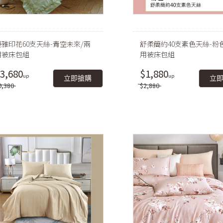
優雅印花60支天絲-青空未來/兩
舒柔簡約40支素色天絲-粉
用被床包組
用被床包組
3,680
$1,880
立即搶購
立
9,380
$2,880