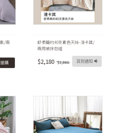
紫/兩
舒柔簡約40支素色天絲-淺卡其/
兩用被床包組
$2,180
貨到通知
$2,880
即搶購