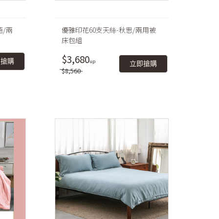
語/兩
優雅印花60支天絲-秋思/兩用被
床包組
$3,680
即搶購
立即搶購
$8,560