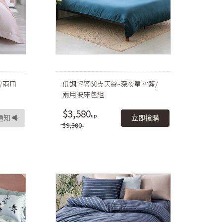
/兩用
低調輕奢60支天絲-深夜星空藍/
兩用被床包組
$3,580
通知
立即搶購
$9,380