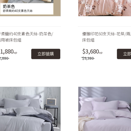
舒柔簡約40支素色天絲-奶茶色/
優雅印花60支天絲-花祭/
兩用被床包組
床包組
1,880
$3,680
立即搶購
立
2,880
$9,380