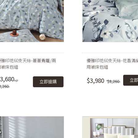
優雅印花60支天絲-蔓蔓青籮/兩
優雅印花60支天絲-花香滿
用被床包組
用被床包組
3,680
$3,980
立
$8,260
立即搶購
8,260