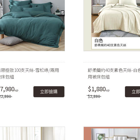
無限極致100支天絲-雪松綠/兩用
舒柔簡約40支素色天絲-白
被床包組
用被床包組
7,980
$1,880
立即搶購
立
22,880
$2,880