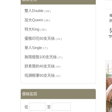
雙人Double
( 29 )
加大Queen
( 29 )
$
特大King
( 29 )
$
優雅印花60支天絲
( 12 )
單人Single
( 7 )
無限極致100支天絲
( 7 )
舒柔簡約40支天絲
( 6 )
低調輕奢60支天絲
( 4 )
價格區間
從
至