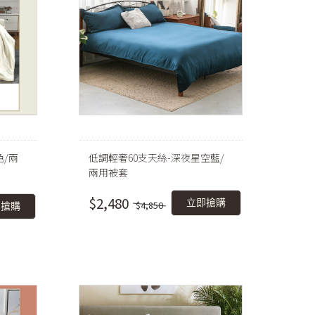
色/兩
低調輕奢60支天絲-深夜星空藍/
兩用被套
$2,480
立即搶購
$4,850
即搶購