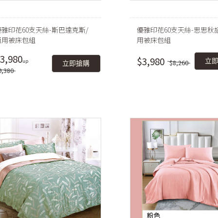
優雅印花60支天絲-斯巴達克斯/
優雅印花60支天絲-思思秋
兩用被床包組
用被床包組
3,980
$3,980
立
$8,260
立即搶購
9,380