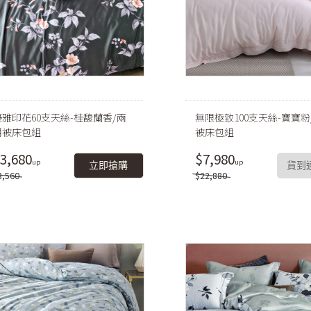
優雅印花60支天絲-桂馥蘭香/兩
無限極致100支天絲-寶寶粉
用被床包組
被床包組
3,680
$7,980
立即搶購
貨到
8,560
$22,880