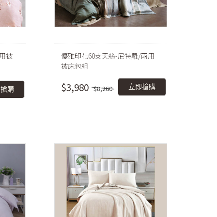
兩用被
優雅印花60支天絲-尼特羅/兩用
被床包組
$3,980
立即搶購
$8,260
即搶購