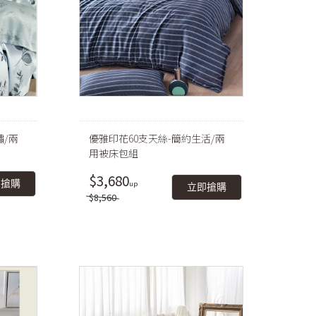
繡/兩
優雅印花60支天絲-簡約生活/兩
用被床包組
$3,680
即搶購
立即搶購
$8,560