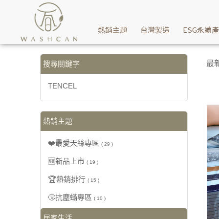
【TENCEL】搜尋結果 | Washcan瓦士肯
熱銷主題
台灣製造
ESG永續
最
搜尋關鍵字
TENCEL
熱銷主題
❤️最愛天絲專區
( 29 )
🆕新品上市
( 19 )
🏆熱銷排行
( 15 )
🤧抗塵蟎專區
( 10 )
居家生活