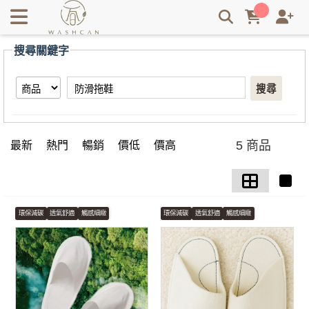
【防滑拖鞋】搜尋結果 | Washcan瓦士肯
搜尋關鍵字
搜尋
5 商品
最新
熱門
暢銷
價低
價高
環保減碳
透氣舒適
觸感細緻
環保減碳
透氣舒適
觸感細緻