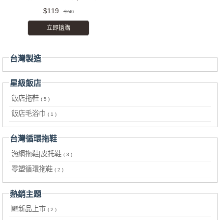
$119
$240
立即搶購
台灣製造
星級飯店
飯店拖鞋
( 5 )
飯店毛浴巾
( 1 )
台灣循環拖鞋
漁網拖鞋|皮托鞋
( 3 )
零塑循環拖鞋
( 2 )
熱銷主題
🆕新品上市
( 2 )