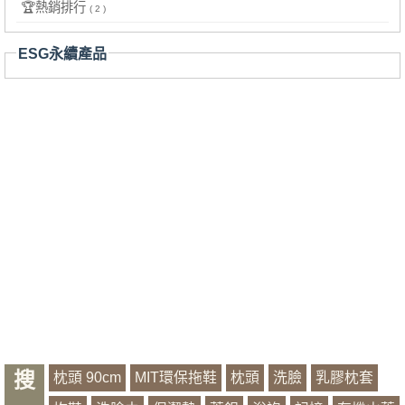
🏆熱銷排行
( 2 )
ESG永續產品
搜
枕頭 90cm
MIT環保拖鞋
枕頭
洗臉
乳膠枕套