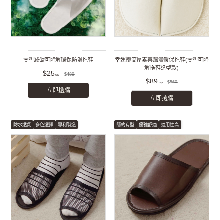
零塑減碳可降解環保防滑拖鞋
幸運擲筊厚素喜灣灣環保拖鞋(零塑可降
解拖鞋造型款)
$25
$480
$89
$560
立即搶購
立即搶購
防水透氣
多色選擇
專利製造
簡約有型
優雅舒適
適用性高