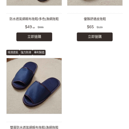
防水透氣網眼布拖鞋/多色|漁網拖鞋
優雅舒適皮拖鞋
$49
$65
$686
$120
立即搶購
立即搶購
吸濕透氣
強力防滑
專利製造
雙層防水透氣網眼布拖鞋|漁網拖鞋