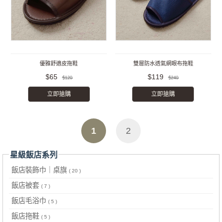
優雅舒適皮拖鞋
雙層防水透氣網眼布拖鞋
$65
$119
$120
$240
立即搶購
立即搶購
1
2
星級飯店系列
飯店裝飾巾｜桌旗
( 20 )
飯店被套
( 7 )
飯店毛浴巾
( 5 )
飯店拖鞋
( 5 )