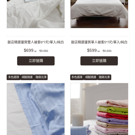
飯店精選優質雙人被套6*7尺/單入/純白
飯店精選優質單人被套5*7尺/單入/純白
$699
$599
$2,350
$2,100
立即搶購
立即搶購
多色選擇
細膩親膚
雅緻光澤
多色選擇
細膩親膚
雅緻光澤