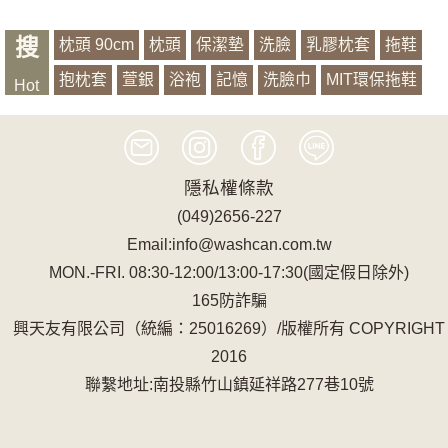
搜
枕頭 90cm
枕頭
保潔墊
洗臉
乳膠枕套
拖鞋
抱枕套
萱銀
浴袍
記憶
洗臉巾
MIT環保拖鞋
Hot
有機山蕉
居家 床包
隱私權條款
(049)2656-227
Email:info@washcan.com.tw
MON.-FRI. 08:30-12:00/13:00-17:30(國定假日除外)
165防詐騙
興天友有限公司（統編：25016269）/版權所有 COPYRIGHT
2016
聯繫地址:南投縣竹山鎮延祥路277巷10號