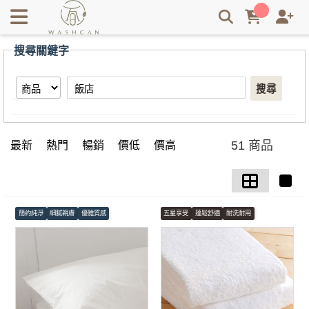
【飯店】搜尋結果 | Washcan瓦士肯
搜尋關鍵字
搜尋
51 商品
最新
熱門
暢銷
價低
價高
簡約純淨
細膩親膚
優雅質感
五星享受
蓬鬆舒適
耐洗耐用