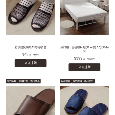
防水透氣網眼布拖鞋/多色
蛋白霜五星極眠床包(單人/雙人/加大/特
大)
$49
$686
$399
$2,600
立即搶購
立即搶購
簡約有型
優雅舒適
適用性高
吸濕透氣
強力防滑
專利製造