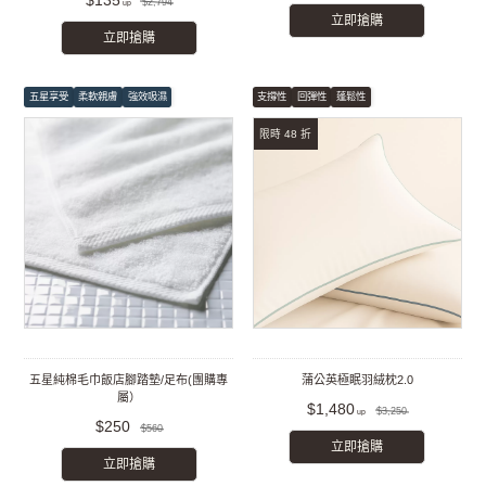
$135
$2,794
立即搶購
立即搶購
五星享受
柔軟親膚
強效吸濕
支撐性
回彈性
蓬鬆性
限時 48 折
五星純棉毛巾飯店腳踏墊/足布(團購專
蒲公英極眠羽絨枕2.0
屬）
$1,480
$3,250
$250
$560
立即搶購
立即搶購