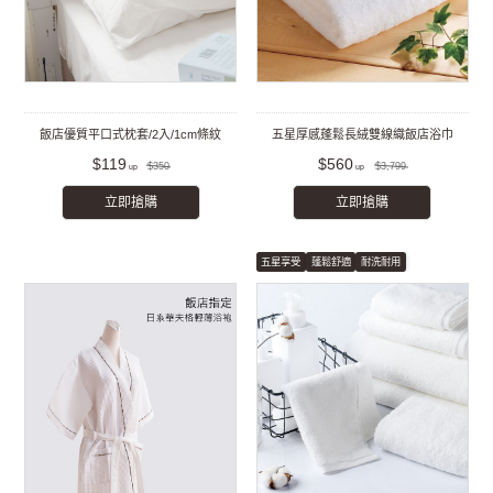
飯店優質平口式枕套/2入/1cm條紋
五星厚感蓬鬆長絨雙線織飯店浴巾
$119
$560
$350
$3,799
立即搶購
立即搶購
五星享受
蓬鬆舒適
耐洗耐用