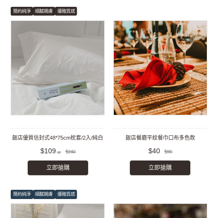
簡約純淨
細膩親膚
優雅質感
飯店優質信封式48*75cm枕套/2入/純白
飯店餐廳平紋餐巾口布多色款
$109
$40
$240
$99
立即搶購
立即搶購
簡約純淨
細膩親膚
優雅質感