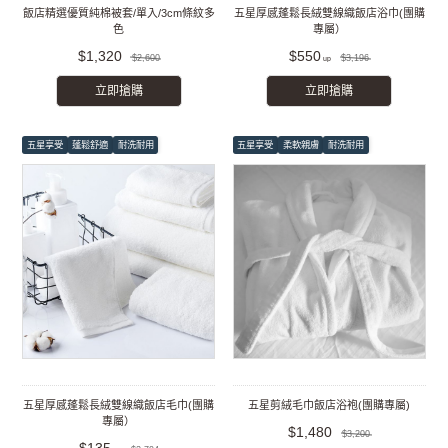
飯店精選優質純棉被套/單入/3cm條紋多
五星厚感蓬鬆長絨雙線織飯店浴巾(團購
色
專屬）
$1,320
$550
$2,600
$3,196
立即搶購
立即搶購
五星享受
蓬鬆舒適
耐洗耐用
五星享受
柔軟親膚
耐洗耐用
五星厚感蓬鬆長絨雙線織飯店毛巾(團購
五星剪絨毛巾飯店浴袍(團購專屬)
專屬）
$1,480
$3,200