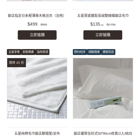
飯店指定日系輕薄華夫格浴衣（浴袍）
五星厚感蓬鬆長絨雙線織飯店毛巾
$499
$135
$999
$2,794
立即搶購
立即搶購
五星享受
柔軟親膚
強效吸濕
簡約純淨
細膩親膚
優雅質感
限時 45 折
五星純棉毛巾飯店腳踏墊/足布
飯店優質信封式50*90cm枕套/2入/純白