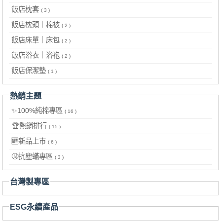
飯店枕套
( 3 )
飯店枕頭｜棉被
( 2 )
飯店床單｜床包
( 2 )
飯店浴衣｜浴袍
( 2 )
飯店保潔墊
( 1 )
熱銷主題
✨100%純棉專區
( 16 )
🏆熱銷排行
( 15 )
🆕新品上市
( 6 )
🤧抗塵蟎專區
( 3 )
台灣製專區
ESG永續產品