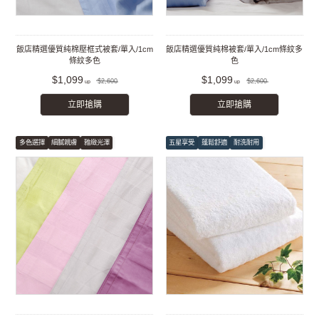
飯店精選優質純棉壓框式被套/單入/1cm
飯店精選優質純棉被套/單入/1cm條紋多
條紋多色
色
$1,099
$1,099
$2,600
$2,600
立即搶購
立即搶購
多色選擇
細膩親膚
雅緻光澤
五星享受
蓬鬆舒適
耐洗耐用