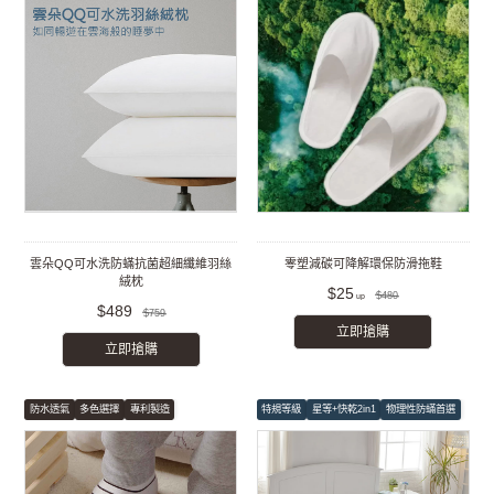
雲朵QQ可水洗防蟎抗菌超細纖維羽絲
零塑減碳可降解環保防滑拖鞋
絨枕
$25
$480
$489
$759
立即搶購
立即搶購
防水透氣
多色選擇
專利製造
特規等級
星等+快乾2in1
物理性防蟎首選