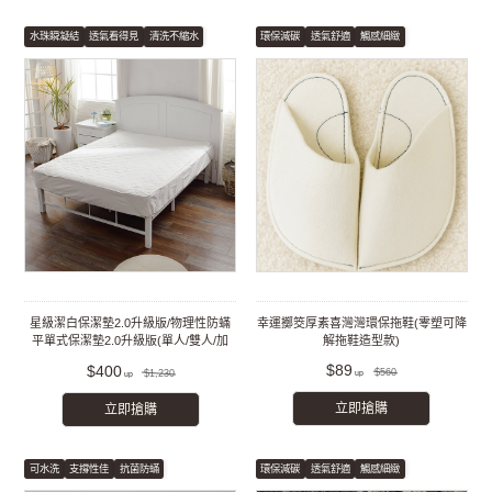
水珠瞬凝結
透氣看得見
清洗不縮水
環保減碳
透氣舒適
觸感細緻
星級潔白保潔墊2.0升級版/物理性防蟎
幸運擲筊厚素喜灣灣環保拖鞋(零塑可降
平單式保潔墊2.0升級版(單人/雙人/加
解拖鞋造型款)
大/特大)
$89
$400
$560
$1,230
立即搶購
立即搶購
可水洗
支撐性佳
抗菌防蟎
環保減碳
透氣舒適
觸感細緻