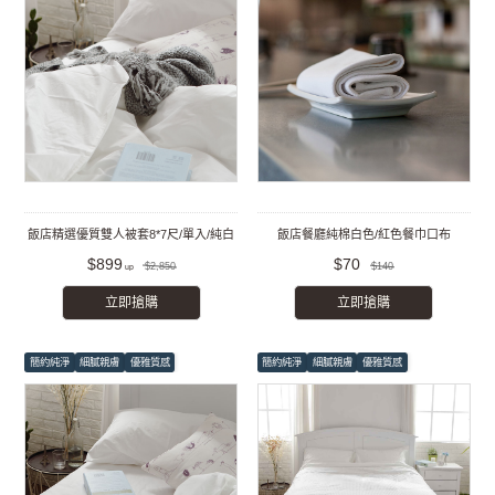
飯店精選優質雙人被套8*7尺/單入/純白
飯店餐廳純棉白色/紅色餐巾口布
$899
$70
$2,850
$140
立即搶購
立即搶購
簡約純淨
細膩親膚
優雅質感
簡約純淨
細膩親膚
優雅質感