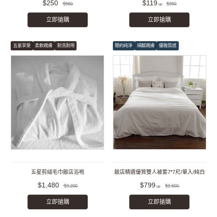
$250
$119
$560
$350
立即搶購
立即搶購
五星享受
柔軟親膚
耐洗耐用
簡約純淨
細膩親膚
優雅質感
五星剪絨毛巾飯店浴袍
飯店精選優質雙人被套7*7尺/單入/純白
$1,480
$799
$3,200
$2,600
立即搶購
立即搶購