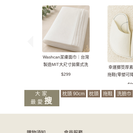
Washcan潔膚面巾｜台灣
製造MIT大尺寸拋棄式洗
幸運擲筊厚
臉巾/萬用巾/乾濕兩用
$299
拖鞋(零塑可
款
$8
大家
枕頭 90cm
枕頭
拖鞋
洗臉巾
搜
最愛
購物須知
會員服務