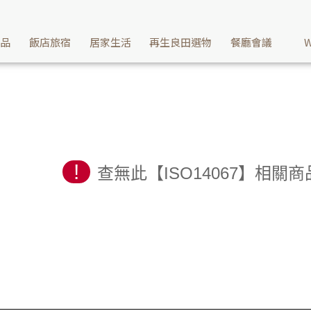
產品
飯店旅宿
居家生活
再生良田選物
餐廳會議
W
!
查無此【ISO14067】相