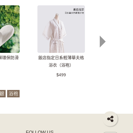
解環保防滑
飯店指定日系輕薄華夫格
蒲公英極眠羽絨
浴衣（浴袍）
$499
$1,480
促
銀
浴袍
FOLLOW US