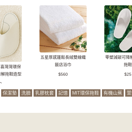
五星厚感蓬鬆長絨雙線織
零塑減碳可降
飯店浴巾
拖鞋
素喜灣灣環保
降解拖鞋造型
$560
$25
)
9
保潔墊
洗臉
乳膠枕套
記憶
MIT環保拖鞋
有機山蕉
萱