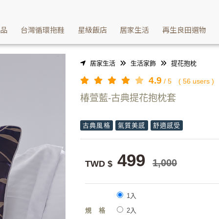
面提花面料製成提花抱枕-椿萱藍 | Washcan瓦士肯
產品
台灣循環拖鞋
星級飯店
居家生活
再生良田選物
居家生活
生活家飾
提花抱枕
4.9
/
5
(
56
users )
椿萱藍-古典提花抱枕套
古典風格
氣質美感
舒適感受
499
1,000
TWD $
1入
規格
2入