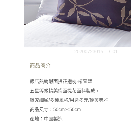
20200723015
C011
商品簡介
飯店熱銷緞面提花抱枕-椿萱藍
五星等級精美緞面提花面料製成，
觸感細緻/多種風格/用途多元/優美典雅
商品尺寸：50cm＊50cm
產地：中國製造