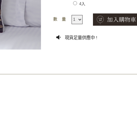
4入
數量
現貨足量供應中 !